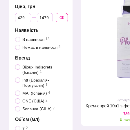
Ціна, грн
Від Ціна, грн
До Ціна, грн
ОК
Наявність
13
В наявності
5
Немає в наявності
Бренд
Bijoux Indiscrets
1
(Іспанія)
Intt (Бразилія-
1
Португалія)
4
MAI (Іспанія)
Артикул
2
ONE (США)
7
Sensuva (США)
789
Об`єм (мл)
В ная
2
7