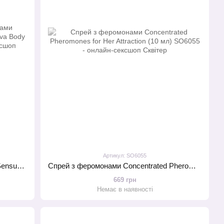
Артикул: SO6055
Спрей-міст для тіла з феромонами Sensuva Flirtatious PassionFruit & Guava Body Mist (125 мл)
Спрей з феромонами Concentrated Pheromones for Her Attraction (10 мл)
669 грн
Немає в наявності