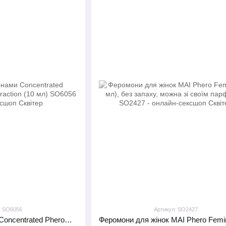
: SO6056
Артикул: SO2427
Спрей з феромонами Concentrated Pheromones for Him Attraction (10 мл)