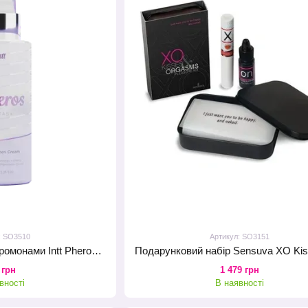
: SO3510
Артикул: SO3151
Крем-спрей 10в1 з феромонами Intt Pheros Fantasy 120 мл для волосся й тіла з оліями арганії і кокоса
 грн
1 479 грн
вності
В наявності