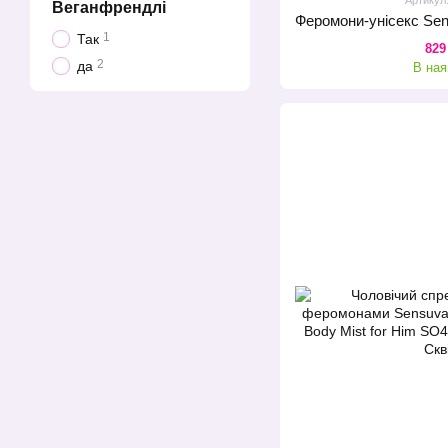
Веганфрендлі
1
Так
829
2
да
В ная