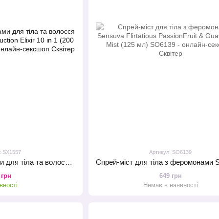
: SX1557
Артикул: SO6139
Лосьйон з феромонами для тіла та волосся Orgie – The Secret Seduction Elixir 10 in 1 (200 мл), для неї
 грн
649 грн
вності
Немає в наявності