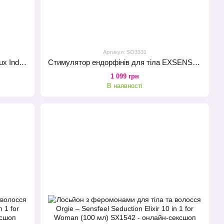
Артикул: SO3331
Зволожувальний спрей для тіла Bijoux Indiscrets Aphrodisia Body Mist зі збуджувальним ароматом
Cтимулятор ендорфінів для тіла EXSENS Angels Dream 15 мл, щоб світитися від щастя
1 099 грн
В наявності