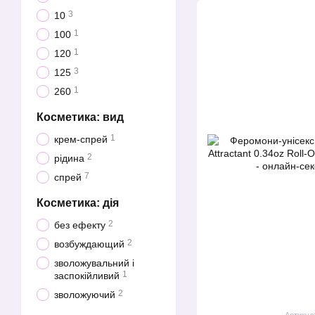
3
10
1
100
1
120
3
125
1
260
Косметика: вид
1
крем-спрей
2
рідина
7
спрей
Косметика: дія
2
без ефекту
2
возбуждающий
зволожувальний і
1
заспокійливий
2
зволожуючий
Артикул