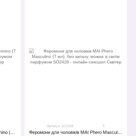
3
Артикул: SO2428
Феромони для жінок MAI Phero Feminino (7 мл), без запаху, можна зі своїм парфумом
Феромони для чоловіків MAI Phero Masculino (7 мл), без запаху, можна зі своїм парфумом