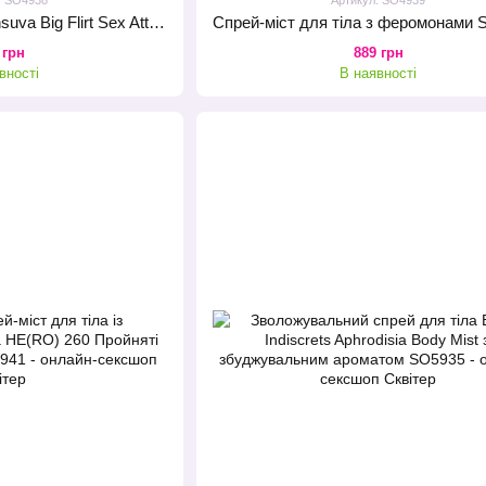
Феромони-унісекс Sensuva Big Flirt Sex Attractant 0.34oz Roll-On Tube (10 мл)
 грн
889 грн
вності
В наявності