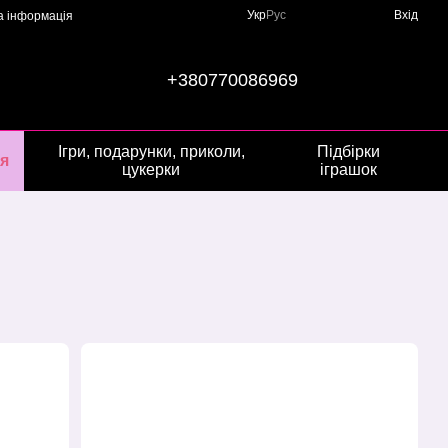
Укр
Рус
Вхід
а інформація
+380770086969
Ігри, подарунки, приколи,
Підбірки
я
цукерки
іграшок