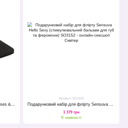
Артикул: SO3152
Подарунковий набір Sensuva XO Kisses & Orgasms (бальзам для губ з феромонами і рідкий вібратор)
Подарунковий набір для флірту Sensuva Hello Sexy (стимулювальний бальзам для губ та феромони)
1 379 грн
В наявності