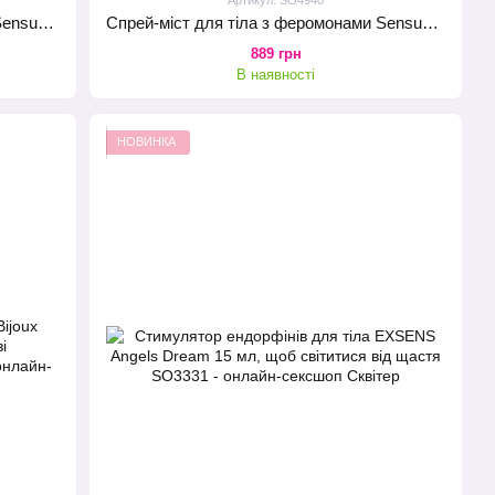
Спрей-міст для тіла з феромонами Sensuva Flirtatious Vanilla, Sugar, & Sweet Pea (125 мл)
Спрей-міст для тіла з феромонами Sensuva Flirtatious Pomegranate, Fig, Coconut & Plumeria (125 мл)
889 грн
В наявності
НОВИНКА