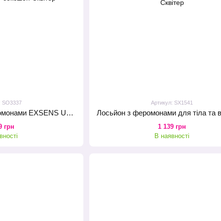
: SO3337
Артикул: SX1541
Спрей для тіла з феромонами EXSENS Under The Influence 15 мл, щоб бути чарівною
9 грн
1 139 грн
вності
В наявності