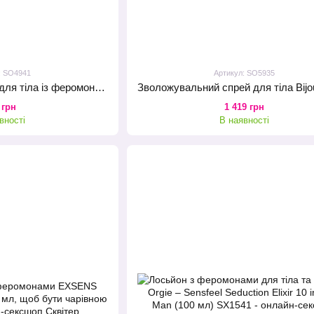
: SO4941
Артикул: SO5935
Чоловічий спрей-міст для тіла із феромонами Sensuva HE(RO) 260 Пройняті Body Mist for Him
 грн
1 419 грн
вності
В наявності