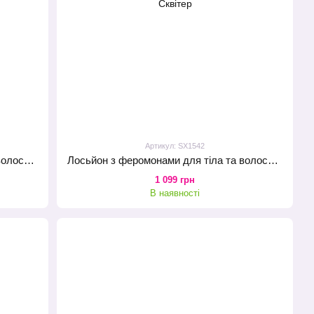
Артикул: SX1542
Лосьйон з феромонами для тіла та волосся Orgie – Sensfeel Seduction Elixir 10 in 1 for Man (100 мл)
Лосьйон з феромонами для тіла та волосся Orgie – Sensfeel Seduction Elixir 10 in 1 for Woman (100 мл)
1 099 грн
В наявності