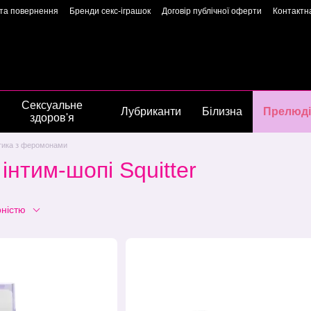
 та повернення
Бренди секс-іграшок
Договір публічної оферти
Контактн
арантія якості
Конфіденційність
Угода користувача
Сторінка власниць
Сексуальне
Лубриканти
Білизна
Прелюді
здоров'я
тика з феромонами
нтим-шопі Squitter
рністю