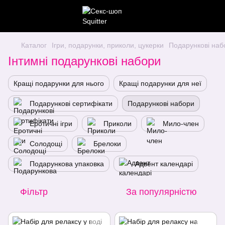
Каталог
Ігри, подарунки, приколи, цукерки
Подарункові наб
Інтимні подарункові набори
Кращі подарунки для нього
Кращі подарунки для неї
Подарункові сертифікати
Подарункові набори
Еротичні ігри
Приколи
Мило-член
Солодощі
Брелоки
Подарункова упаковка
Адвент календарі
Фільтр
За популярністю