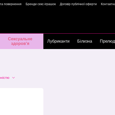
 та повернення
Бренди секс-іграшок
Договір публічної оферти
Контактн
арантія якості
Конфіденційність
Угода користувача
Сторінка власниць
Сексуальне
Лубриканти
Білизна
Прелюд
здоров'я
рністю