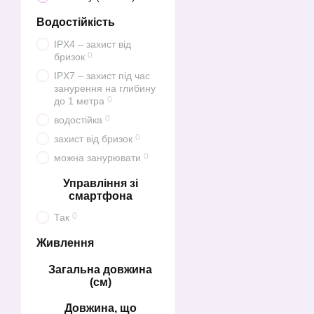
Водостійкість
IPX4 – захист від
0
бризок
IPX7 – захист під час
занурення на глибину
0
до 1 метра
0
водостійка
0
захист від бризок
0
можна занурювати
Управління зі
смартфона
0
Так
Живлення
Загальна довжина
(см)
Довжина, що