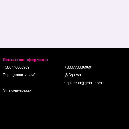
Контактна інформація
+380770086969
+380770086969
@Squitter
Передзвонити вам?
squitterua@gmail.com
Ми в соцмережах