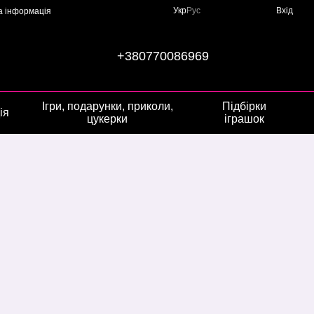
Укр
Рус
Вхід
а інформація
+380770086969
Ігри, подарунки, приколи,
Підбірки
ія
цукерки
іграшок