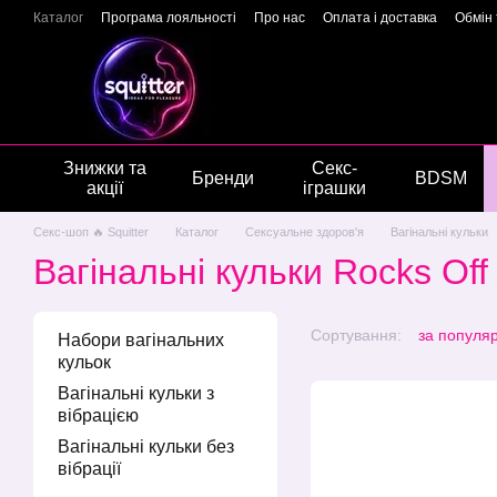
Перейти до основного контенту
Каталог
Програма лояльності
Про нас
Оплата і доставка
Обмін
Подарункові сертифікати
Блог
Новини
Відгуки про магазин
Г
Знижки та
Секс-
Бренди
BDSM
акції
іграшки
Секс-шоп 🔥 Squitter
Каталог
Сексуальне здоров'я
Вагінальні кульки
Вагінальні кульки Rocks Off
Сортування:
за популя
Набори вагінальних
кульок
Вагінальні кульки з
вібрацією
Вагінальні кульки без
вібрації