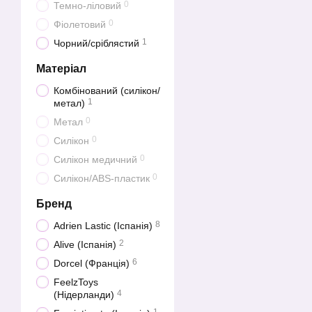
0
Темно-ліловий
0
Фіолетовий
1
Чорний/сріблястий
Матеріал
Комбінований (силікон/
1
метал)
0
Метал
0
Силікон
0
Силікон медичний
0
Силікон/ABS-пластик
Бренд
8
Adrien Lastic (Іспанія)
2
Alive (Іспанія)
6
Dorcel (Франція)
FeelzToys
4
(Нідерланди)