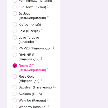
1
Femintimate (Іспанія)
1
Fun Town (Китай)
Je Joue
2
(Великобританія)
1
KisToy (Китай)
4
Lelo (Швеція)
Love To Love
5
(Франція)
1
PMV20 (Нідерланди)
RIANNE S
2
(Нідерланди)
Rocks Off
1
(Великобританія)
Rosy Gold
1
(Нідерланди)
11
Satisfyer (Німеччина)
3
Svakom (США)
1
We-vibe (Канада)
1
Wooomy (Іспанія)