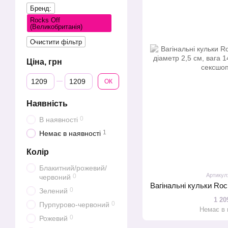
Бренд:
Rocks Off
(Великобританія)
Очистити фільтр
Ціна, грн
Від Ціна, грн
До Ціна, грн
ОК
Наявність
0
В наявності
1
Немає в наявності
Колір
Блакитний/рожевий/
Артикул
0
червоний
0
Зелений
1 20
0
Пурпурово-червоний
Немає в 
0
Рожевий