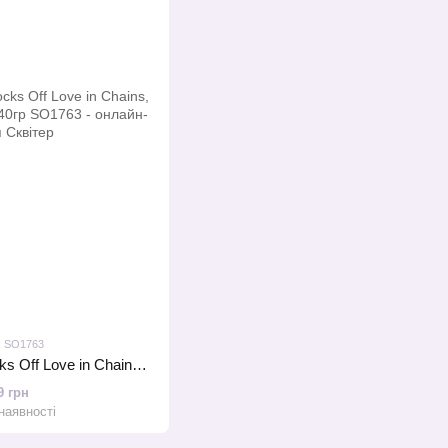
: SO1763
Вагінальні кульки Rocks Off Love in Chains, діаметр 2,5 см, вага 140гр
9 грн
наявності