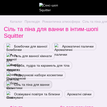
Каталог
Прелюдія
Романтична атмосфера
Сіль та піна дл
Сіль та піна для ванни в інтим-шопі
Squitter
Бомбочки для ванної
Ароматичні палички
Гель для ванної кімнати
Фарба, пудра та карамель для тіла
Подарункові набори косметики
Сіль та піна для ванни
Освіжувачі повітря та білизни
Ароматні свічки