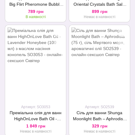
Big Flirt Pheromone Bubble
Oriental Crystals Bath Salts
Bath — Lust in Paradise (237
ORGANIC – Lotus Flower
789 грн
899 грн
мл)
(600 г) сіль Мертвого мор
В наявності
Немає в наявності
Артикул: SO3053
Артикул: SO2539
Преміальна олія для ванн
Сіль для ванни Shunga
HighOnLove Bath Oil -
Moonlight Bath – Aphrodisia
Lavender Honeybee (100
(75 г), сіль Мертвого моря,
1 849 грн
329 грн
мл) з маслом насіння
ароматичні олії
Немає в наявності
Немає в наявності