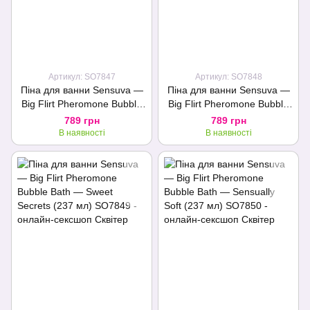
Артикул: SO7847
Артикул: SO7848
Піна для ванни Sensuva —
Піна для ванни Sensuva —
Big Flirt Pheromone Bubble
Big Flirt Pheromone Bubble
Bath — Tropical Tease (237
Bath — Sweet Temptation
789 грн
789 грн
мл)
(237 мл)
В наявності
В наявності