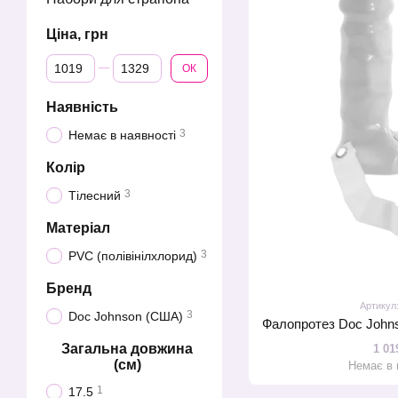
Ціна, грн
Від Ціна, грн
До Ціна, грн
ОК
Наявність
3
Немає в наявності
Колір
3
Тілесний
Матеріал
3
PVC (полівінілхлорид)
Бренд
Артикул
3
Doc Johnson (США)
Загальна довжина
1 01
(см)
Немає в 
1
17.5