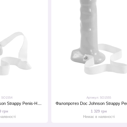
: SO1554
Артикул: SO1555
Фалопротез Doc Johnson Strappy Penis-Hard On Cock 7 inch, зовн. діам. 4,7 см, внутр. діам. 3,9 см
9 грн
1 329 грн
наявності
Немає в наявності