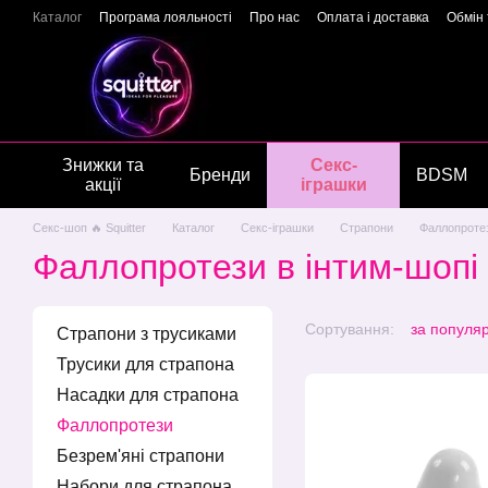
Перейти до основного контенту
Каталог
Програма лояльності
Про нас
Оплата і доставка
Обмін
Подарункові сертифікати
Блог
Новини
Відгуки про магазин
Г
Знижки та
Секс-
Бренди
BDSM
акції
іграшки
Секс-шоп 🔥 Squitter
Каталог
Секс-іграшки
Страпони
Фаллопроте
Фаллопротези в інтим-шопі 
Сортування:
за популя
Страпони з трусиками
Трусики для страпона
Насадки для страпона
Фаллопротези
Безрем'яні страпони
Набори для страпона