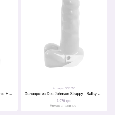
Артикул: SO1556
Фалопротез Doc Johnson Strappy Penis-Hard On Cock 9 inch, зовн. діам. 5,5 см, внутр. діам. 4,7см
Фалопротез Doc Johnson Strappy - Ballsy Pecker - 7 inch
1 079 грн
Немає в наявності