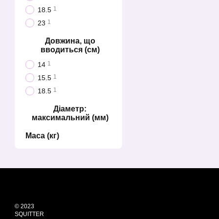
1
18.5
1
23
Довжина, що
вводиться (см)
1
14
1
15.5
1
18.5
Діаметр:
максимальний (мм)
Маса (кг)
© 2023
SQUITTER