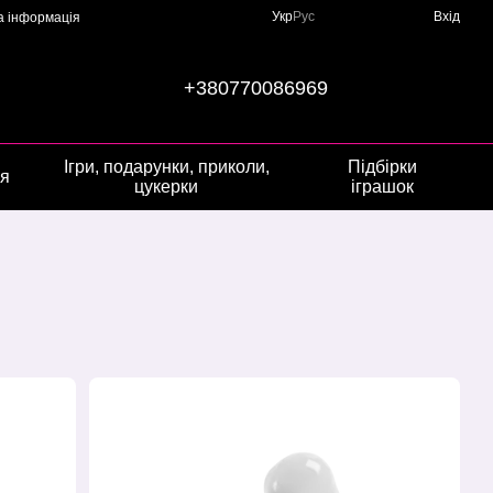
Укр
Рус
Вхід
а інформація
+380770086969
Ігри, подарунки, приколи,
Підбірки
ія
цукерки
іграшок