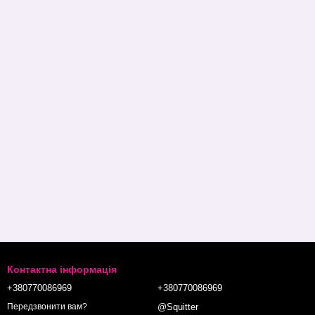
Контактна інформація
+380770086969
+380770086969
@Squitter
Передзвонити вам?