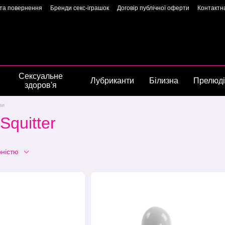
 та повернення
Бренди секс-іграшок
Договір публічної оферти
Контактн
арантія якості
Конфіденційність
Угода користувача
Сторінка власниць
Сексуальне
Лубриканти
Білизна
Прелюд
здоров'я
зи
Squitter
рністю