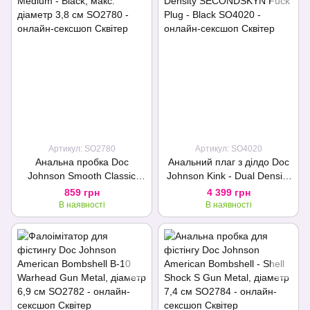
Артикул: SO2780
Артикул: SO4020
Анальна пробка Doc
Анальний плаг з ділдо Doc
Johnson Smooth Classic
Johnson Kink - Dual Density
Medium - Black, макс.
SECONDSKYN Fuck Plug -
859 грн
4 399 грн
діаметр 3,8 см
Black
В наявності
В наявності