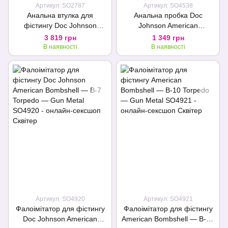
Артикул: SO2787
Артикул: SO4538
Анальна втулка для
Анальна пробка Doc
фістингу Doc Johnson
Johnson American
American Bombshell - B-10
Bombshell Little Boy - Gun
3 819 грн
1 349 грн
Tango - Gun Metal, діаметр
Metal, діаметр 5,59 см
В наявності
В наявності
8,1см
Артикул: SO4920
Артикул: SO4921
Фалоімітатор для фістингу
Фалоімітатор для фістингу
Doc Johnson American
American Bombshell — B-10