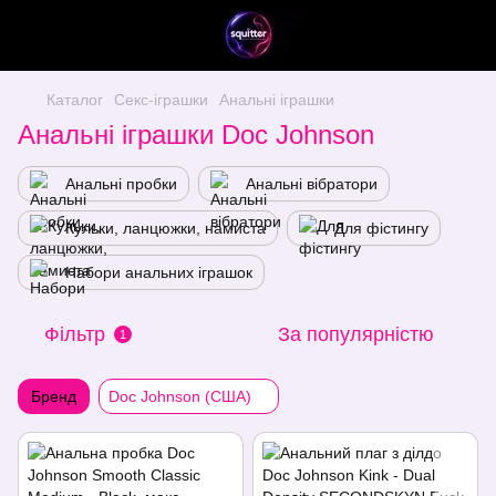
Каталог
Секс-іграшки
Анальні іграшки
Анальні іграшки Doc Johnson
Анальні пробки
Анальні вібратори
Кульки, ланцюжки, намиста
Для фістингу
Набори анальних іграшок
Фільтр
За популярністю
1
Бренд
Doc Johnson (США)