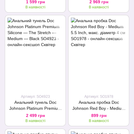
Bombshell — B-7 Torpedo —
Torpedo — Gun Metal
1 599 грн
2 969 грн
Gun Metal
В наявності
В наявності
Артикул: SO4923
Артикул: SO1978
Анальний тунель Doc
Анальна пробка Doc
Johnson Platinum Premium
Johnson Red Boy - Medium
Silicone — The Stretch —
5.5 Inch, макс. діаметр 4 см
2 499 грн
899 грн
Medium — Black
В наявності
В наявності