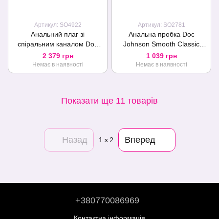
Артикул: SO4922
Артикул: SO2781
Анальний плаг зі
Анальна пробка Doc
спіральним каналом Doc
Johnson Smooth Classic
Johnson Platinum Premium
Large - Black, макс. діаметр
2 379 грн
1 039 грн
Silicone — The Blast —
5,7 см
Немає в наявності
Немає в наявності
Black
Показати ще 11 товарів
Назад
Вперед
1
з 2
+380770086969
Контактна інформація