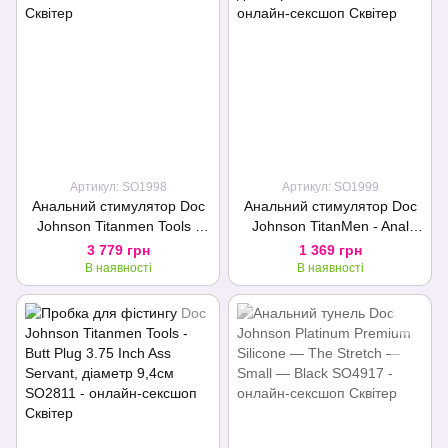
Артикул: SO1998
Артикул: SO1999
Анальний стимулятор Doc
Анальний стимулятор Doc
Johnson Titanmen Tools -
Johnson TitanMen - Anal
Intimidator, діаметр 8,9 см
Stretcher 6 Inch Plug,
3 779 грн
1 369 грн
діаметр 6,6 см
В наявності
В наявності