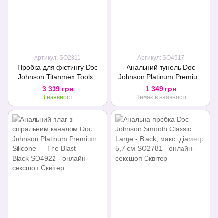
Артикул: SO2811
Артикул: SO4917
Пробка для фістингу Doc
Анальний тунель Doc
Johnson Titanmen Tools -
Johnson Platinum Premium
Butt Plug 3.75 Inch Ass
Silicone — The Stretch —
3 339 грн
1 349 грн
Servant, діаметр 9,4см
Small — Black
В наявності
Немає в наявності