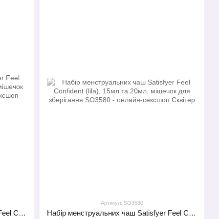
Артикул: SO3580
Набір менструальних чаш Satisfyer Feel Confident (dark blue), 15мл та 20мл, мішечок для зберігання
Набір менструальних чаш Satisfyer Feel Confident (lila), 15мл та 20мл, мішечок для зберігання