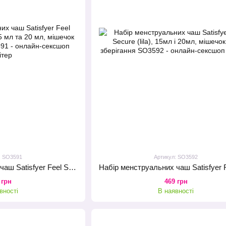
: SO3591
Артикул: SO3592
Набір менструальних чаш Satisfyer Feel Secure (light green), 15 мл та 20 мл, мішечок для зберігання
 грн
469 грн
вності
В наявності