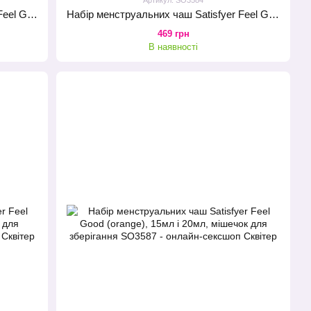
Набір менструальних чаш Satisfyer Feel Good (dark green), 15мл і 20мл, мішечок для зберігання
Набір менструальних чаш Satisfyer Feel Good (light blue), 15мл і 20мл, мішечок для зберігання
469 грн
В наявності