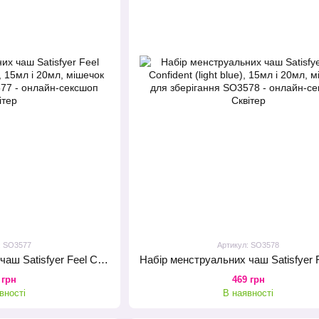
: SO3577
Артикул: SO3578
Набір менструальних чаш Satisfyer Feel Confident (dark green), 15мл і 20мл, мішечок для зберігання
 грн
469 грн
вності
В наявності