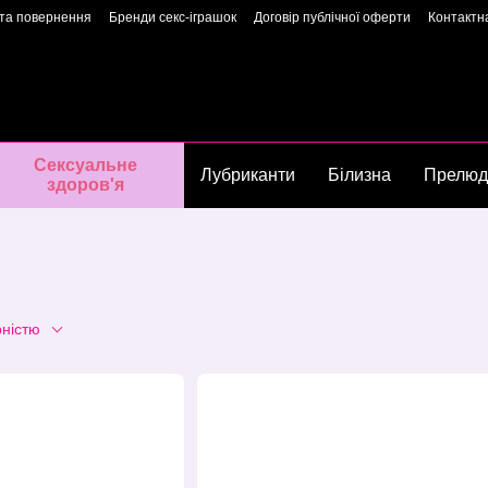
 та повернення
Бренди секс-іграшок
Договір публічної оферти
Контактн
арантія якості
Конфіденційність
Угода користувача
Сторінка власниць
Сексуальне
Лубриканти
Білизна
Прелюд
здоров'я
рністю