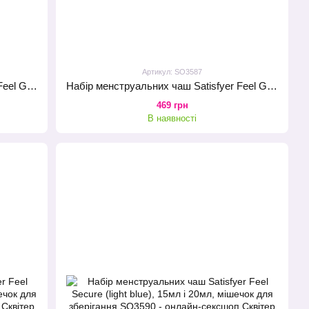
Артикул: SO3587
Набір менструальних чаш Satisfyer Feel Good (lila), 15мл та 20мл, мішечок для зберігання
Набір менструальних чаш Satisfyer Feel Good (orange), 15мл і 20мл, мішечок для зберігання
469 грн
В наявності