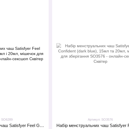
: SO6289
Артикул: SO3576
Набір менструальних чаш Satisfyer Feel Good (Transparent), 15мл і 20мл, мішечок для зберігання