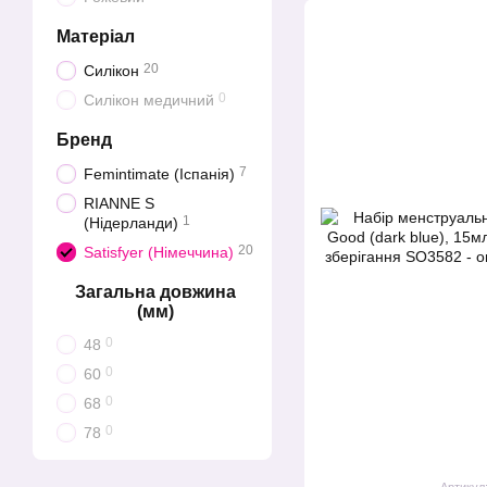
Матеріал
20
Силікон
0
Силікон медичний
Бренд
7
Femintimate (Іспанія)
RIANNE S
1
(Нідерланди)
20
Satisfyer (Німеччина)
Загальна довжина
(мм)
0
48
0
60
0
68
0
78
Артикул