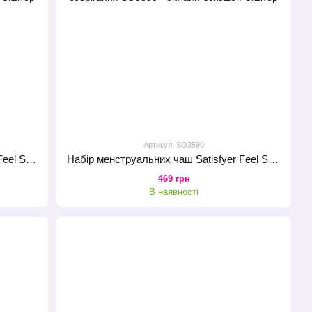
Артикул: SO3590
Набір менструальних чаш Satisfyer Feel Secure (dark green), 15мл і 20мл, мішечок для зберігання
Набір менструальних чаш Satisfyer Feel Secure (light blue), 15мл і 20мл, мішечок для зберігання
469 грн
В наявності