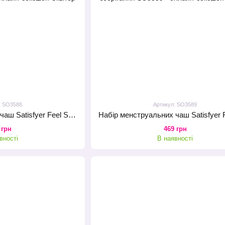
: SO3588
Артикул: SO3589
Набір менструальних чаш Satisfyer Feel Secure (dark blue), 15мл і 20мл, мішечок для зберігання
 грн
469 грн
вності
В наявності