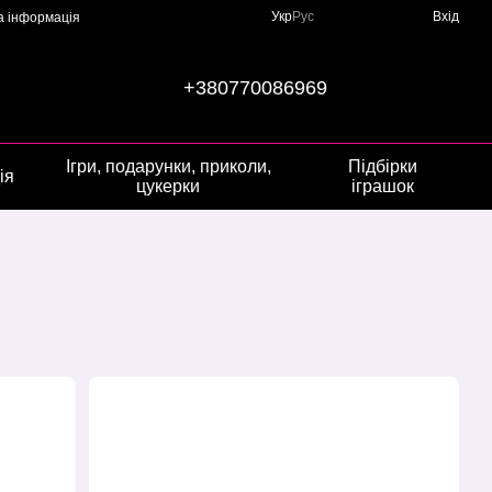
Укр
Рус
Вхід
а інформація
+380770086969
Ігри, подарунки, приколи,
Підбірки
ія
цукерки
іграшок