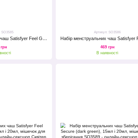
: SO3585
Артикул: SO3586
Набір менструальних чаш Satisfyer Feel Good (light green), 15мл і 20мл, мішечок для зберігання
 грн
469 грн
вності
В наявності