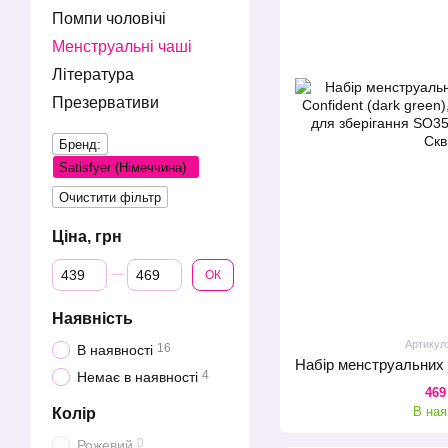
Помпи чоловічі
Менструальні чаші
Література
Презервативи
Бренд:
Satisfyer (Німеччина)
Очистити фільтр
Ціна, грн
Від Ціна, грн
До Ціна, грн
ОК
Наявність
Артикул
16
В наявності
4
Немає в наявності
469
В ная
Колір
0
Рожевий