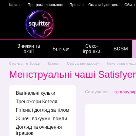
Перейти до основного контенту
Каталог
Програма лояльності
Про нас
Оплата і доставка
Обмін
Подарункові сертифікати
Блог
Новини
Відгуки про магазин
Г
Знижки та
Секс-
Бренди
BDSM
акції
іграшки
Секс-шоп 🔥 Squitter
Каталог
Сексуальне здоров'я
Менструальні чаші
Менструальні чаші Satisfyer
Сортування:
за популя
Вагінальні кульки
Тренажери Кегеля
Гігієна і догляд за тілом
Жіночі вакуумні помпи
Догляд та очищення
іграшок