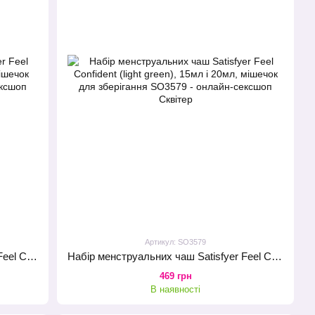
Артикул: SO3579
Набір менструальних чаш Satisfyer Feel Confident (light blue), 15мл і 20мл, мішечок для зберігання
Набір менструальних чаш Satisfyer Feel Confident (light green), 15мл і 20мл, мішечок для зберігання
469 грн
В наявності