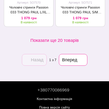
Артикул: SO7570
Артикул: SO7571
Чоловічі стринги Passion
Чоловічі стринги Passion
033 THONG PAUL L/XL
033 THONG PAUL S/M
Black, під латекс
Black, під латекс
1 079 грн
1 079 грн
В наявності
В наявності
Показати ще 20 товарів
Назад
Вперед
1
з 7
+380770086969
Контактна інформація
Повна версія сайту