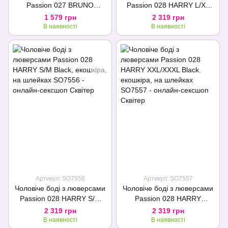
Passion 027 BRUNO
Passion 028 HARRY L/XL
XXL/XXXL Black, під латекс,
Black, екошкіра, на шлейках
1 579 грн
2 319 грн
на шлейках
В наявності
В наявності
Артикул: SO7556
Артикул: SO7557
Чоловіче боді з люверсами
Чоловіче боді з люверсами
Passion 028 HARRY S/M
Passion 028 HARRY
Black, екошкіра, на шлейках
XXL/XXXL Black, екошкіра,
2 319 грн
2 319 грн
на шлейках
В наявності
В наявності