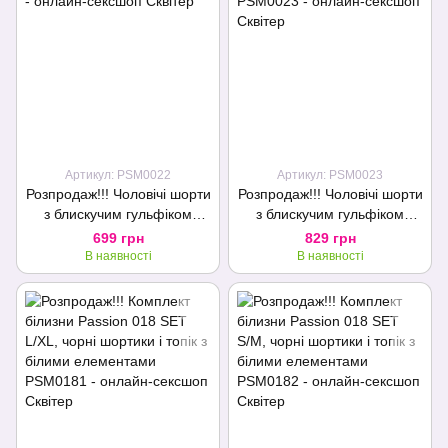
Артикул: PSM0022
Артикул: PSM0023
Розпродаж!!! Чоловічі шорти
Розпродаж!!! Чоловічі шорти
з блискучим гульфіком
з блискучим гульфіком
Passion 002 SHORT black
Passion 002 SHORT black
699 грн
829 грн
S/M
XXL/XXXL
В наявності
В наявності