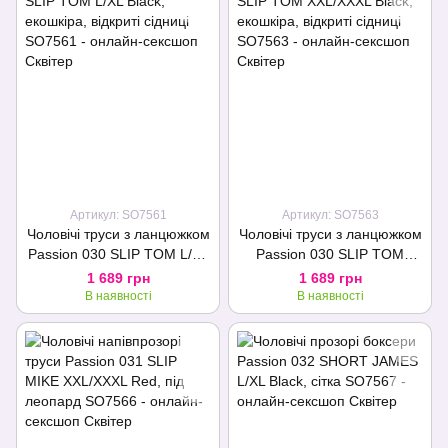
Артикул: SO7561
Артикул: SO7563
Чоловічі труси з ланцюжком
Чоловічі труси з ланцюжком
Passion 030 SLIP TOM L/XL
Passion 030 SLIP TOM
Black, екошкіра, відкриті
XXL/XXXL Black, екошкіра,
1 689 грн
1 689 грн
сідниці
відкриті сідниці
В наявності
В наявності