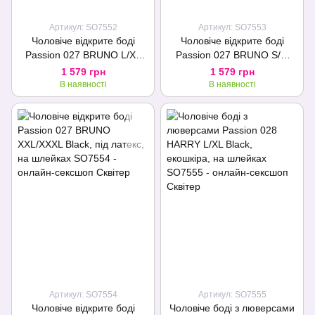
Артикул: SO7552
Артикул: SO7553
Чоловіче відкрите боді
Чоловіче відкрите боді
Passion 027 BRUNO L/XL
Passion 027 BRUNO S/M
Black, під латекс, на
Black, під латекс, на
1 579 грн
1 579 грн
шлейках
шлейках
В наявності
В наявності
Артикул: SO7554
Артикул: SO7555
Чоловіче відкрите боді
Чоловіче боді з люверсами