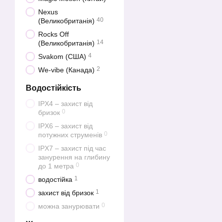
Nexus
40
(Великобританія)
Rocks Off
14
(Великобританія)
4
Svakom (США)
2
We-vibe (Канада)
Водостійкість
IPX4 – захист від
0
бризок
IPX6 – захист від
0
потужних струменів
IPX7 – захист під час
занурення на глибину
0
до 1 метра
1
водостійка
1
захист від бризок
0
можна занурювати