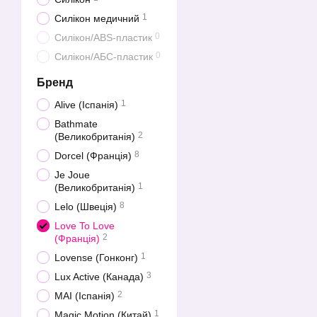
1
Силікон медичний
0
Силікон/ABS-пластик
0
Силікон/АБС-пластик
Бренд
1
Alive (Іспанія)
Bathmate
2
(Великобританія)
8
Dorcel (Франція)
Je Joue
1
(Великобританія)
8
Lelo (Швеція)
Love To Love
2
(Франція)
1
Lovense (Гонконг)
3
Lux Active (Канада)
2
MAI (Іспанія)
1
Magic Motion (Китай)