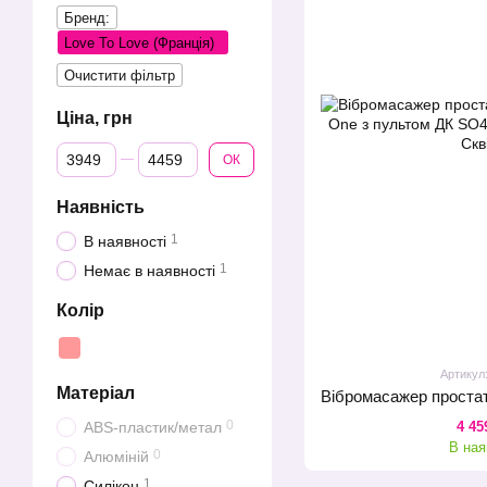
Бренд:
Love To Love (Франція)
Очистити фільтр
Ціна, грн
Від Ціна, грн
До Ціна, грн
ОК
Наявність
1
В наявності
1
Немає в наявності
Колір
Артикул
Матеріал
0
4 45
ABS-пластик/метал
В ная
0
Алюміній
1
Силікон