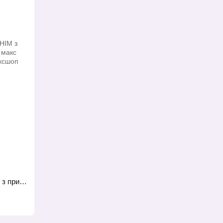
Масажер простати Love To Love HIM з прицільним масажем і пультом ДК, макс діаметр 3,5 см