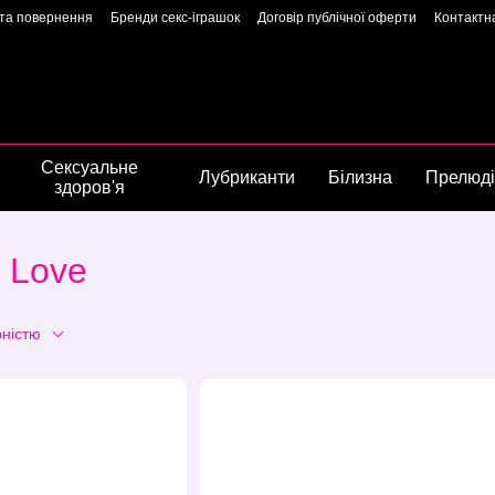
 та повернення
Бренди секс-іграшок
Договір публічної оферти
Контактн
арантія якості
Конфіденційність
Угода користувача
Сторінка власниць
Сексуальне
Лубриканти
Білизна
Прелюд
здоров'я
 Love
рністю