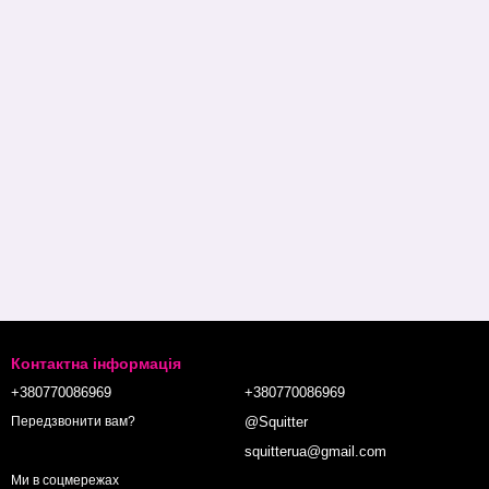
Контактна інформація
+380770086969
+380770086969
@Squitter
Передзвонити вам?
squitterua@gmail.com
Ми в соцмережах