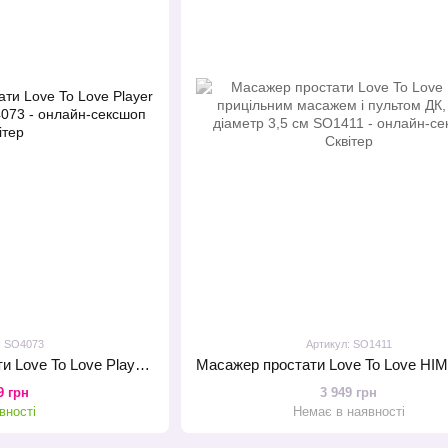
: SO4073
Артикул: SO1411
Вібромасажер простати Love To Love Player One з пультом ДК
9 грн
3 949 грн
вності
Немає в наявності