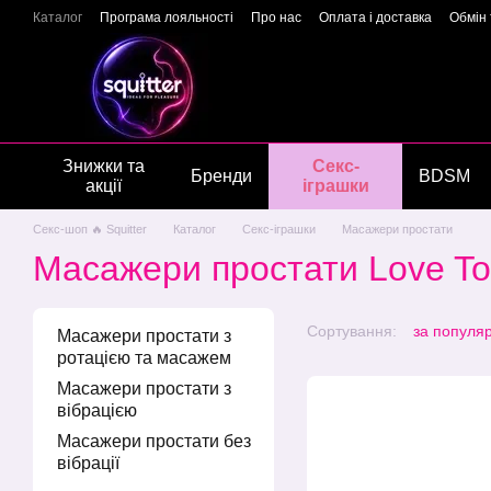
Перейти до основного контенту
Каталог
Програма лояльності
Про нас
Оплата і доставка
Обмін
Подарункові сертифікати
Блог
Новини
Відгуки про магазин
Г
Знижки та
Секс-
Бренди
BDSM
акції
іграшки
Секс-шоп 🔥 Squitter
Каталог
Секс-іграшки
Масажери простати
Масажери простати Love To
Сортування:
за популя
Масажери простати з
ротацією та масажем
Масажери простати з
вібрацією
Масажери простати без
вібрації