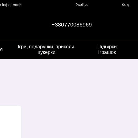
Укр
Рус
Вхід
а інформація
+380770086969
Ігри, подарунки, приколи,
Підбірки
ія
цукерки
іграшок