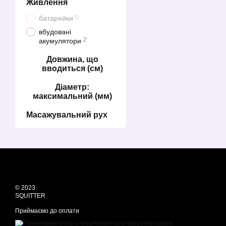
Живлення
0
батарейки
вбудовані
2
акумулятори
Довжина, що
вводиться (см)
Діаметр:
максимальний (мм)
Масажувальний рух
© 2023
SQUITTER
Приймаємо до оплати