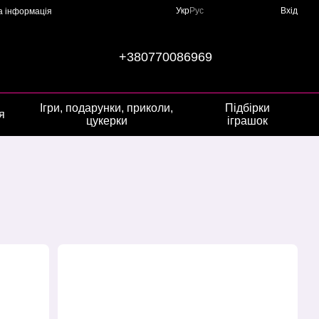
Укр
Рус
Вхід
а інформація
+380770086969
Ігри, подарунки, приколи,
Підбірки
я
цукерки
іграшок