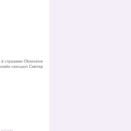
: SO7189