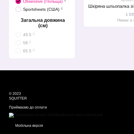
4
Obsessive (Польща)
4
Sportsheets (США)
1 03
Загальна довжина
Немає в 
(см)
0
49.5
0
58
0
65.5
© 2023
SQUITTER
Приймаємо до оплати
Мобільна версія