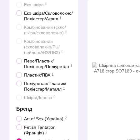
0
Еко шкіра
Еко шкіра/Скловолокно/
1
Поліестер/Акрил
Комбінований (скло/
0
шкіра/скловолокно)
Комбінований
(скловолокно/PU/
0
нейлон/ABS/ПВХ)
Перо/Пластик/
1
Поліестер/Поліуретан
1
Пластик/ПВХ
Поліуретан/Пластик/
1
Поліестер/Металл
0
Шкіра/Дерево
Бренд
2
Art of Sex (Україна)
Fetish Tentation
2
(Франція)
Артикул