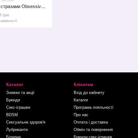
Шкіряна шльопалка зі стразами Obsessive A718 crop
9 грн
наявності
Каталог
Клієнтам
Знижки та акції
Вхід до кабінету
Бренди
Каталог
Секс-іграшки
Програма лояльності
BDSM
Про нас
Сексуальне здоров'я
Оплата і доставка
Лубриканти
Обмін та повернення
Білизна
Бренди секс-іграшок