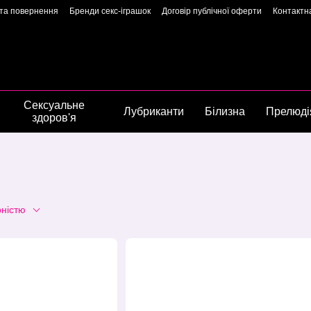
 та повернення
Бренди секс-іграшок
Договір публічної оферти
Контактн
арантія якості
Конфіденційність
Угода користувача
Сторінка власниць
Сексуальне
Лубриканти
Білизна
Прелюді
здоров'я
рністю