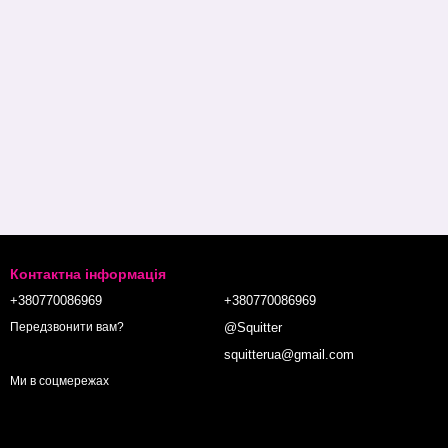
Контактна інформація
+380770086969
+380770086969
@Squitter
Передзвонити вам?
squitterua@gmail.com
Ми в соцмережах