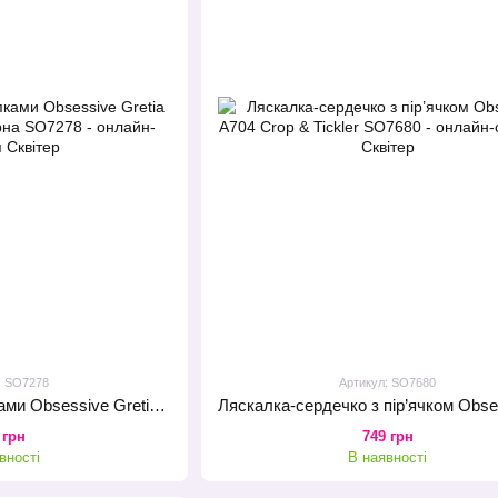
: SO7278
Артикул: SO7680
Шльопанка із заклепками Obsessive Gretia studded crop O/S, чорна
 грн
749 грн
вності
В наявності