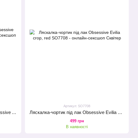
Артикул: SO7708
Ляскалка-сердечко з пір’ячком Obsessive A704 Crop & Tickler
Ляскалка-чортик під лак Obsessive Evilia crop, red
499 грн
В наявності