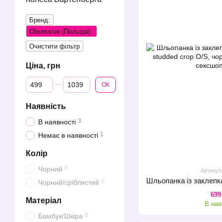
Бренд:
Obsessive (Польща)
Очистити фільтр
Ціна, грн
Від Ціна, грн
До Ціна, грн
ОК
Наявність
3
В наявності
1
Немає в наявності
Колір
0
Чорний
Артикул
0
Чорний/сріблястий
699
Матеріал
В ная
0
Бамбук/Шкіра