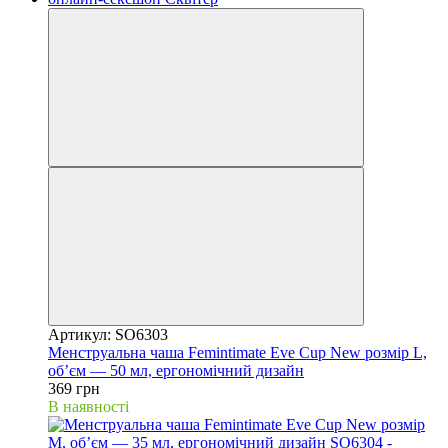
Артикул: SO6303
Менструальна чаша Femintimate Eve Cup New розмір L,
об’єм — 50 мл, ергономічний дизайн
369 грн
В наявності