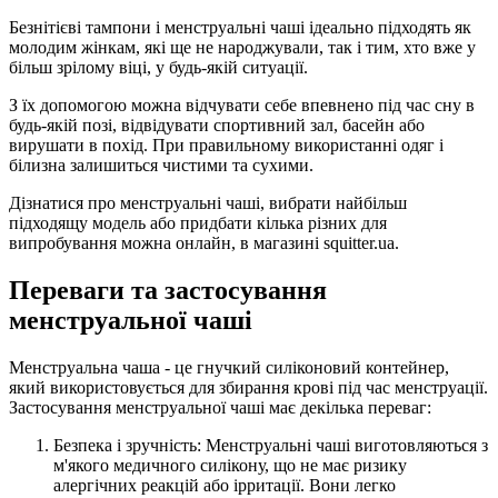
Безнітієві тампони і менструальні чаші ідеально підходять як
молодим жінкам, які ще не народжували, так і тим, хто вже у
більш зрілому віці, у будь-якій ситуації.
З їх допомогою можна відчувати себе впевнено під час сну в
будь-якій позі, відвідувати спортивний зал, басейн або
вирушати в похід. При правильному використанні одяг і
білизна залишиться чистими та сухими.
Дізнатися про менструальні чаші, вибрати найбільш
підходящу модель або придбати кілька різних для
випробування можна онлайн, в магазині squitter.ua.
Переваги та застосування
менструальної чаші
Менструальна чаша - це гнучкий силіконовий контейнер,
який використовується для збирання крові під час менструації.
Застосування менструальної чаші має декілька переваг:
Безпека і зручність: Менструальні чаші виготовляються з
м'якого медичного силікону, що не має ризику
алергічних реакцій або ірритації. Вони легко