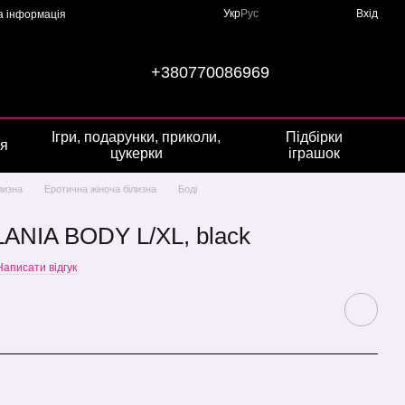
Укр
Рус
Вхід
а інформація
+380770086969
Ігри, подарунки, приколи,
Підбірки
я
цукерки
іграшок
лизна
Еротична жіноча білизна
Боді
LANIA BODY L/XL, black
Написати відгук