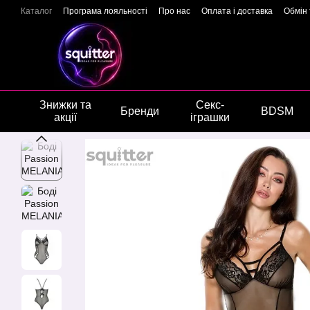
Перейти до основного контенту
Каталог
Програма лояльності
Про нас
Оплата і доставка
Обмін
Подарункові сертифікати
Блог
Новини
Відгуки про магазин
Г
Знижки та
Секс-
Бренди
BDSM
акції
іграшки