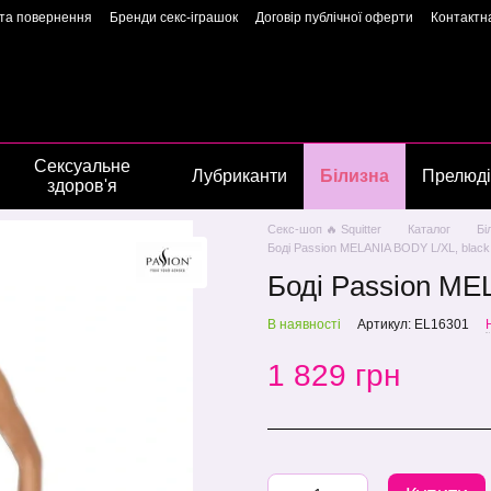
 та повернення
Бренди секс-іграшок
Договір публічної оферти
Контактн
арантія якості
Конфіденційність
Угода користувача
Сторінка власниць
Сексуальне
Лубриканти
Білизна
Прелюді
здоров'я
Секс-шоп 🔥 Squitter
Каталог
Бі
Боді Passion MELANIA BODY L/XL, black
Боді Passion ME
В наявності
Артикул: EL16301
1 829 грн