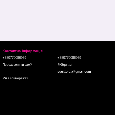
Контактна інформація
+380770086969
+380770086969
@Squitter
Передзвонити вам?
squitterua@gmail.com
Ми в соцмережах