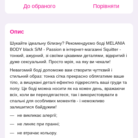
До обраного
Порівняти
Опис
Шукайте ідеальну білизну? Рекомендуємо боді MELANIA
BODY black S/M - Passion в інтернет-магазині Squitter -
тонкий, ажурний, зі своїми цікавими деталями, відкритий і
дуже сексуальний. Просто мрія, на яку ви чекали!
Невагомий боді допоможе вам створити чуттєвий і
стильний образ: тонка сітка прекрасно облягатиме ваше
тіло, а вишукані деталі ефектно підкреслять ваші груди та
попу. Це боді можна носити як на кожен день, вражаючи
всіх, коли ви переодягаєтеся, так і використовувати в
спальні для особливих моментів - і неможливо
залишитися байдужим!
не викликає алергії;
не линяє при пранні;
не втрачає кольору.