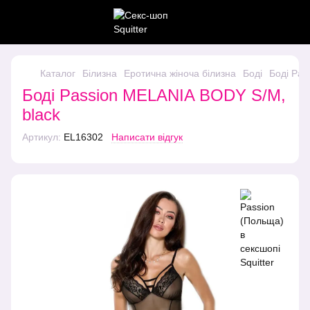
Каталог
Білизна
Еротична жіноча білизна
Боді
Боді Pas
Боді Passion MELANIA BODY S/M,
black
Артикул:
EL16302
Написати відгук