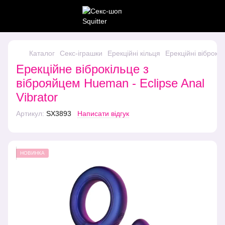
Каталог
Секс-іграшки
Ерекційні кільця
Ерекційні віброкі
Ерекційне віброкільце з
віброяйцем Hueman - Eclipse Anal
Vibrator
Артикул:
SX3893
Написати відгук
НОВИНКА