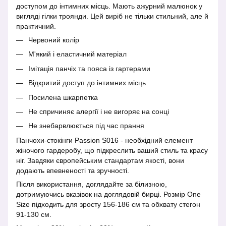
доступом до інтимних місць. Мають ажурний малюнок у
вигляді гілки троянди. Цей виріб не тільки стильний, але й
практичний.
Червоний колір
М'який і еластичний матеріал
Імітація панчіх та пояса із гартерами
Відкритий доступ до інтимних місць
Посилена шкарпетка
Не спричиняє алергії і не вигоряє на сонці
Не знебарвлюється під час прання
Панчохи-стокінги Passion S016 - необхідний елемент
жіночого гардеробу, що підкреслить ваший стиль та красу
ніг. Завдяки європейським стандартам якості, вони
додають впевненості та зручності.
Після використання, доглядайте за білизною,
дотримуючись вказівок на доглядовій бирці. Розмір One
Size підходить для зросту 156-186 см та обхвату стегон
91-130 см.