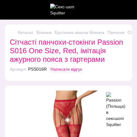
Каталог
Білизна
Еротична жіноча білизна
Панчохи
Сітч
Сітчасті панчохи-стокінги Passion
S016 One Size, Red, імітація
ажурного пояса з гартерами
Артикул:
PSS016R
Написати відгук