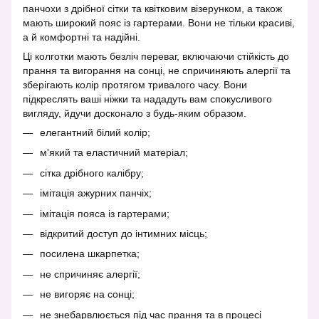
панчохи з дрібної сітки та квітковим візерунком, а також
мають широкий пояс із гартерами. Вони не тільки красиві,
а й комфортні та надійні.
Ці колготки мають безліч переваг, включаючи стійкість до
прання та вигорання на сонці, не спричиняють алергії та
зберігають колір протягом тривалого часу. Вони
підкреслять ваші ніжки та нададуть вам спокусливого
вигляду, йдучи досконало з будь-яким образом.
елегантний білий колір;
м'який та еластичний матеріал;
сітка дрібного калібру;
імітація ажурних панчіх;
імітація пояса із гартерами;
відкритий доступ до інтимних місць;
посилена шкарпетка;
не спричиняє алергії;
не вигоряє на сонці;
не знебарвлюється під час прання та в процесі