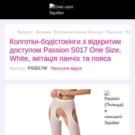
Каталог
Білизна
Еротична жіноча білизна
Панчохи
Колг
Колготки-бодістокінги з відкритим
доступом Passion S017 One Size,
White, імітація панчіх та пояса
Артикул:
PSS017W
Написати відгук