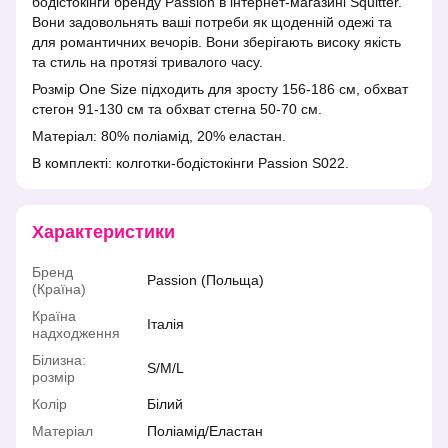
бодістокінги бренду Passion в інтернет-магазині Squitter.
Вони задовольнять ваші потреби як щоденній одежі та
для романтичних вечорів. Вони зберігають високу якість
та стиль на протязі тривалого часу.
Розмір One Size підходить для зросту 156-186 см, обхват
стегон 91-130 см та обхват стегна 50-70 см.
Матеріал: 80% поліамід, 20% еластан.
В комплекті: колготки-бодістокінги Passion S022.
Характеристики
Бренд
Passion (Польща)
(Країна)
Країна
Італія
надходження
Білизна:
S/M/L
розмір
Колір
Білий
Матеріал
Поліамід/Еластан