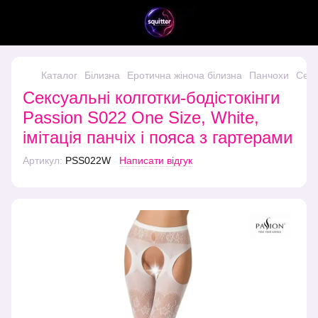
Каталог
Білизна
Еротична жіноча білизна
Панчохи
Секс
Сексуальні колготки-бодістокінги
Passion S022 One Size, White,
імітація панчіх і пояса з гартерами
Артикул:
PSS022W
Написати відгук