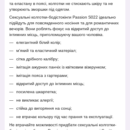
та еластану в поясі, колготки не стискають шкіру та не
утворюють зморшки під одягом.
Сексуальні колготки-бодістокінги Passion S022 ідеально
підійдуть для повсякденного носіння та для романтичних
вечорів. Вони роблять фокус на відкритий доступ до
інтимних місць, приголомшуючу вашого чоловіка.
елегантний білий колір;
м'який та еластичний матеріал;
сітка дрібного калібру;
імітація ажурних панчіх із квітковим візерунком;
імітація пояса з гартерами;
відкритий доступ до інтимних місць;
посилена шкарпетка;
не викликає алергії;
стійка до вигоряння на сонці;
не втрачає кольору під час прання та експлуатації.
Не втрачайте можливості придбати сексуальні колготки-