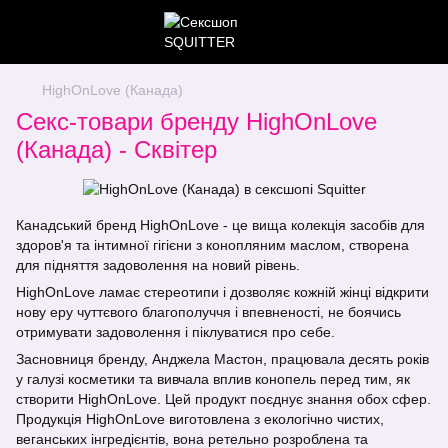
HighOnLove (Канада)
Секс-товари бренду HighOnLove
(Канада) - Сквітер
Канадський бренд HighOnLove - це вища колекція засобів для
здоров'я та інтимної гігієни з конопляним маслом, створена
для підняття задоволення на новий рівень.
HighOnLove ламає стереотипи і дозволяє кожній жінці відкрити
нову еру чуттєвого благополуччя і впевненості, не боячись
отримувати задоволення і піклуватися про себе.
Засновниця бренду, Анджела Мастон, працювала десять років
у галузі косметики та вивчала вплив конопель перед тим, як
створити HighOnLove. Цей продукт поєднує знання обох сфер.
Продукція HighOnLove виготовлена з екологічно чистих,
веганських інгредієнтів, вона ретельно розроблена та