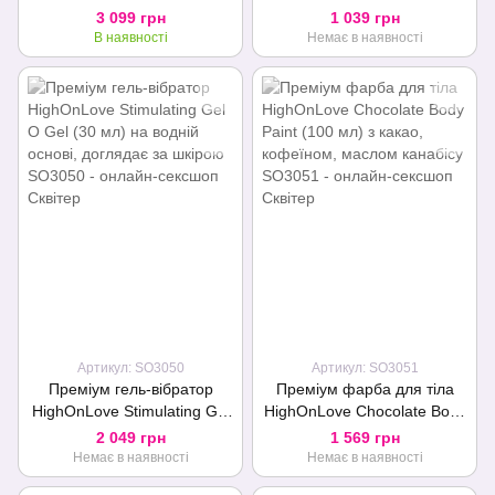
Objects of Desire (краплі
Gloss (7 мл) з ефектом
3 099 грн
1 039 грн
для клітора і вібратор з
вібрації, холод-тепло
В наявності
Немає в наявності
кристалами)
Артикул: SO3050
Артикул: SO3051
Преміум гель-вібратор
Преміум фарба для тіла
HighOnLove Stimulating Gel
HighOnLove Chocolate Body
O Gel (30 мл) на водній
Paint (100 мл) з какао,
2 049 грн
1 569 грн
основі, доглядає за шкірою
кофеїном, маслом канабісу
Немає в наявності
Немає в наявності