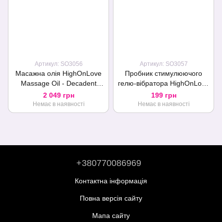
Артикул: SO3056
Артикул: SO3057
Масажна олія HighOnLove
Пробник стимулюючого
Massage Oil - Decadent
гелю-вібратора HighOnLove
White Chocolate (120 мл) з
Stimulating Gel O Gel (3 мл)
2 049 грн
199 грн
маслом насіння конопель
Немає в наявності
Немає в наявності
+380770086969
Контактна інформація
Повна версія сайту
Мапа сайту