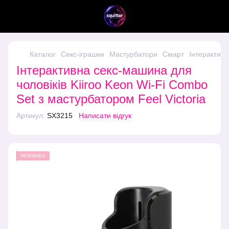
Каталог
Секс-іграшки
Мастурбатори
Смарт
Інтерактивн
Інтерактивна секс-машина для
чоловіків Kiiroo Keon Wi-Fi Combo
Set з мастурбатором Feel Victoria
Артикул:
SX3215
Написати відгук
НОВИНКА