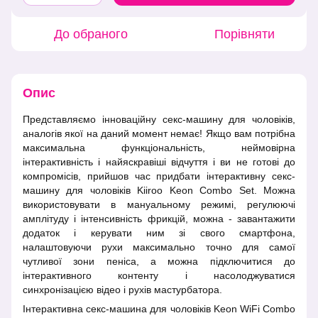
До обраного
Порівняти
Опис
Представляємо інноваційну секс-машину для чоловіків,
аналогів якої на даний момент немає! Якщо вам потрібна
максимальна функціональність, неймовірна
інтерактивність і найяскравіші відчуття і ви не готові до
компромісів, прийшов час придбати інтерактивну секс-
машину для чоловіків Kiiroo Keon Combo Set. Можна
використовувати в мануальному режимі, регулюючі
амплітуду і інтенсивність фрикцій, можна - завантажити
додаток і керувати ним зі свого смартфона,
налаштовуючи рухи максимально точно для самої
чутливої зони пеніса, а можна підключитися до
інтерактивного контенту і насолоджуватися
синхронізацією відео і рухів мастурбатора.
Інтерактивна секс-машина для чоловіків Keon WiFi Combo