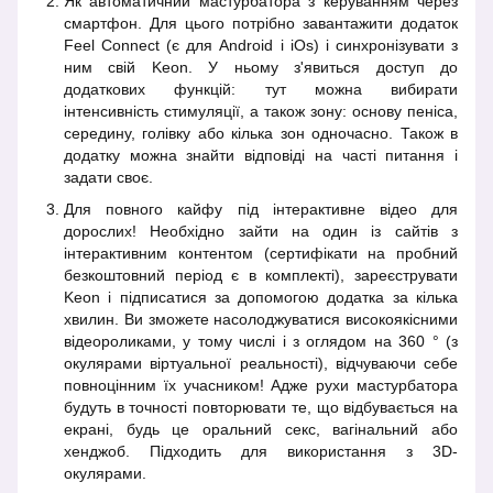
Як автоматичний мастурбатора з керуванням через
смартфон. Для цього потрібно завантажити додаток
Feel Connect (є для Android і iOs) і синхронізувати з
ним свій Keon. У ньому з'явиться доступ до
додаткових функцій: тут можна вибирати
інтенсивність стимуляції, а також зону: основу пеніса,
середину, голівку або кілька зон одночасно. Також в
додатку можна знайти відповіді на часті питання і
задати своє.
Для повного кайфу під інтерактивне відео для
дорослих! Необхідно зайти на один із сайтів з
інтерактивним контентом (сертифікати на пробний
безкоштовний період є в комплекті), зареєструвати
Keon і підписатися за допомогою додатка за кілька
хвилин. Ви зможете насолоджуватися високоякісними
відеороликами, у тому числі і з оглядом на 360 ° (з
окулярами віртуальної реальності), відчуваючи себе
повноцінним їх учасником! Адже рухи мастурбатора
будуть в точності повторювати те, що відбувається на
екрані, будь це оральний секс, вагінальний або
хенджоб. Підходить для використання з 3D-
окулярами.