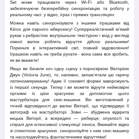
Set може працювати через Wi-Fi або Bluetooth,
забезпечуючи безперебійну синхронізацію та роботу у
реальному часі: у відео, іграх і прямих трансляціях.
Можна навіть синхронізувати з іншими іграшками від
Kiiroo для парного кіберсексу! Суперреалістичний м'який
рукав з ребристою внутрішньою текстурою і вхід у вигляді
ніжної вагіни роблять відчуття дійсно реальними!
Пориньте в інтерактивний світ, повний задоволення!
Іграшкою навіть не треба рухати - вона сама все зробить,
як ви вкажете!
Якщо ви бачили хоч одну сцену з порнозіркою Вікторією
Джун (Victoria June), то, напевно, запам’ятали цю гарячу
латиноамериканку! Адже її соковиті форми заворожують
із першої секунди. Тепер і ви можете відчути неймовірні
оргазми із цією красунею за допомогою цього
мастурбатора для секс-машини. Він виготовлений у
точній відповідності до вагіни Вікторії, що підтверджує її
автограф на мастурбаторі. Зовні — збуджена відкрита
кицька Вікторії, а всередині — реберця, опуклості та
спіралі для інтенсивної стимуляції пеніса. Вмикайте відео
зі спекотною красунею, синхронізуйте з ним секс-машину
та насолоджуйтесь фантастичними відчуттями!