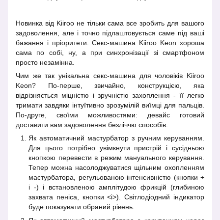
Новинка від Kiiroo не тільки сама все зробить для вашого
задоволення, але і точно підлаштовується саме під ваші
бажання і пріоритети. Секс-машина Kiiroo Keon хороша
сама по собі, ну, а при синхронізації зі смартфоном
просто незамінна.
Чим же так унікальна секс-машина для чоловіків Kiiroo
Keon? По-перше, звичайно, конструкцією, яка
відрізняється міцністю і зручністю захоплення - її легко
тримати завдяки інтуїтивно зрозумілій виїмці для пальців.
По-друге, своїми можливостями: девайс готовий
доставити вам задоволення безліччю способів.
Як автоматичний мастурбатор з ручним керуванням.
Для цього потрібно увімкнути пристрій і сусідньою
кнопкою перевести в режим мануального керування.
Тепер можна насолоджуватися щільним охопленням
мастурбатора, регульованою інтенсивністю (кнопки +
і -) і встановленою амплітудою фрикцій (глибиною
захвата пеніса, кнопки <і>). Світлодіодний індикатор
буде показувати обраний рівень.