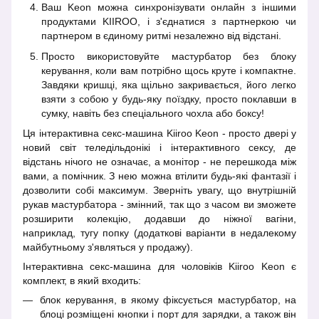
Ваш Keon можна синхронізувати онлайн з іншими
продуктами KIIROO, і з'єднатися з партнеркою чи
партнером в єдиному ритмі незалежно від відстані.
Просто використовуйте мастурбатор без блоку
керування, коли вам потрібно щось круте і компактне.
Завдяки кришці, яка щільно закривається, його легко
взяти з собою у будь-яку поїздку, просто поклавши в
сумку, навіть без спеціального чохла або боксу!
Ця інтерактивна секс-машина Kiiroo Keon - просто двері у
новий світ теледільдонікі і інтерактивного сексу, де
відстань нічого не означає, а монітор - не перешкода між
вами, а помічник. З нею можна втілити будь-які фантазії і
дозволити собі максимум. Зверніть увагу, що внутрішній
рукав мастурбатора - змінний, так що з часом ви зможете
розширити колекцію, додавши до ніжної вагіни,
наприклад, тугу попку (додаткові варіанти в недалекому
майбутньому з'являться у продажу).
Інтерактивна секс-машина для чоловіків Kiiroo Keon є
комплект, в який входить:
блок керування, в якому фіксується мастурбатор, на
блоці розміщені кнопки і порт для зарядки, а також він