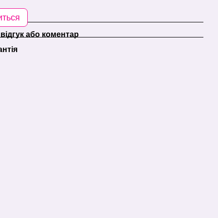
иться
відгук або коментар
антія