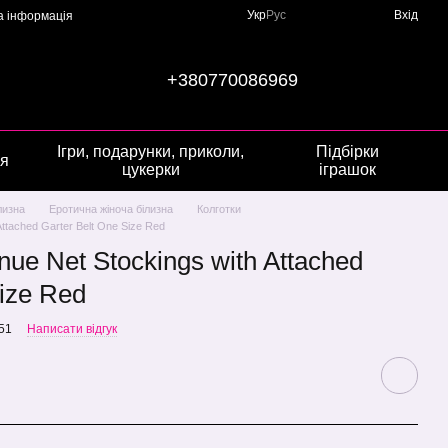
Укр
Рус
Вхід
а інформація
+380770086969
Ігри, подарунки, приколи,
Підбірки
я
цукерки
іграшок
лизна
Еротична жіноча білизна
Колготки
Attached Garter Belt One Size Red
nue Net Stockings with Attached
Size Red
51
Написати відгук