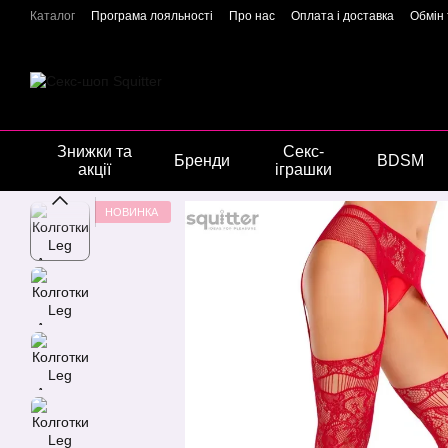
Перейти до основного контенту
Каталог
Програма лояльності
Про нас
Оплата і доставка
Обмін
Подарункові сертифікати
Блог
Новини
Відгуки про магазин
Г
Знижки та
Секс-
Бренди
BDSM
акції
іграшки
НОВИНКА