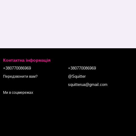
Контактна інформація
+380770086969
+380770086969
@Squitter
Передзвонити вам?
squitterua@gmail.com
Ми в соцмережах