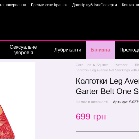
 та повернення
Бренди секс-іграшок
Договір публічної оферти
Контактн
арантія якості
Конфіденційність
Угода користувача
Сторінка власниць
Сексуальне
Лубриканти
Білизна
Прелюді
здоров'я
Секс-шоп 🔥 Squitter
Каталог
Бі
Колготки Leg Avenue Net Stockings with 
Колготки Leg Ave
Garter Belt One 
Немає в наявності
Артикул: SX27
699 грн