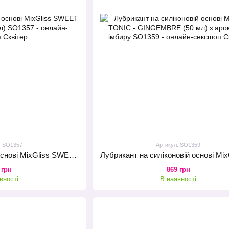
: SO1357
Артикул: SO1359
Лубрикант на водній основі MixGliss SWEET BUBBLE GUM (70 мл)
 грн
869 грн
вності
В наявності