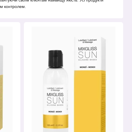
арантуючи своїм клієнтам найвищу якість. Усі продукти
им контролем.