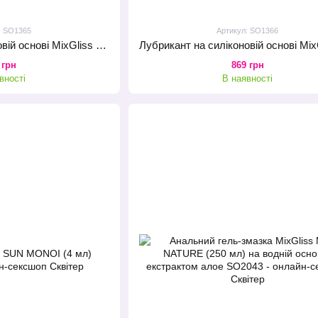
: SO1365
Артикул: SO1366
Лубрикант на силіконовій основі MixGliss BEACH - NOIX DE COCO (50 мл) з ароматом кокоса
 грн
869 грн
вності
В наявності