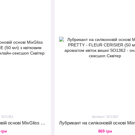
: SO1361
Артикул: SO1362
Лубрикант на силіконовій основі MixGliss SILK - FLEUR DE SOIE (50 мл) з квітковим ароматом
 грн
869 грн