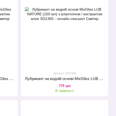
Артикул: SO1360
Лубрикант на силіконовій основі MixGliss TONIC - GINGEMBRE (50 мл) з ароматом імбиру
Лубрикант на водній основі MixGliss LUB NATURE (150 мл) з алантоїном і екстрактом алое
779 грн
В наявності