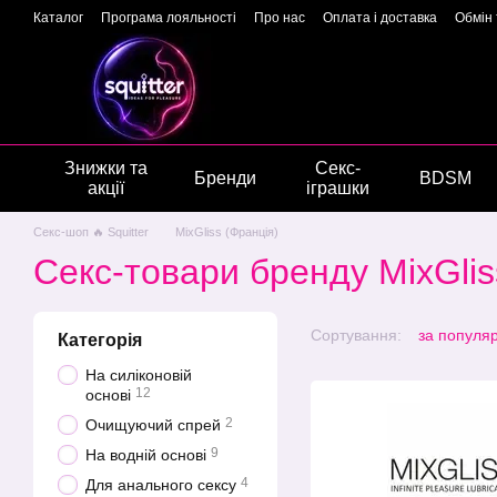
Перейти до основного контенту
Каталог
Програма лояльності
Про нас
Оплата і доставка
Обмін
Подарункові сертифікати
Блог
Новини
Відгуки про магазин
Г
Знижки та
Секс-
Бренди
BDSM
акції
іграшки
Секс-шоп 🔥 Squitter
MixGliss (Франція)
Секс-товари бренду MixGliss
Сортування:
за популя
Категорія
На силіконовій
12
основі
2
Очищуючий спрей
9
На водній основі
4
Для анального сексу