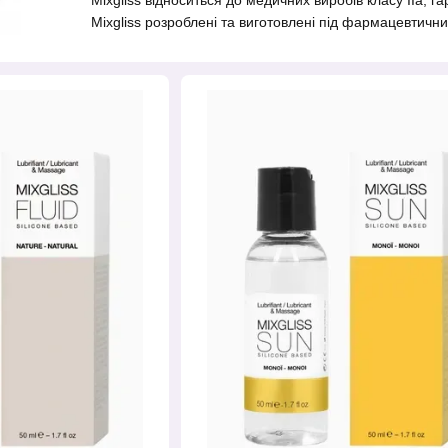
Mixgliss відноситься до медичних виробів класу IIa, г
Mixgliss розроблені та виготовлені під фармацевтичн