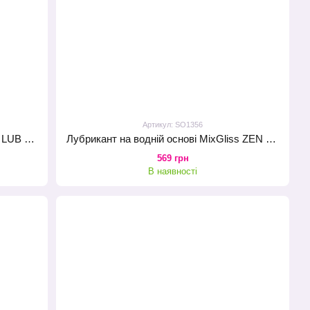
Артикул: SO1356
Лубрикант на водній основі MixGliss LUB NATURE (70 мл) з алантоїном і екстрактом алое
Лубрикант на водній основі MixGliss ZEN THE BLANC (70 мл) білий чай
569 грн
В наявності