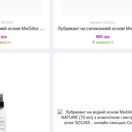
: SO1350
Артикул: SO1351
Лубрикант на силіконовій основі MixGliss FLUID NATURE (50 мл) без запаху
 грн
869 грн
вності
В наявності