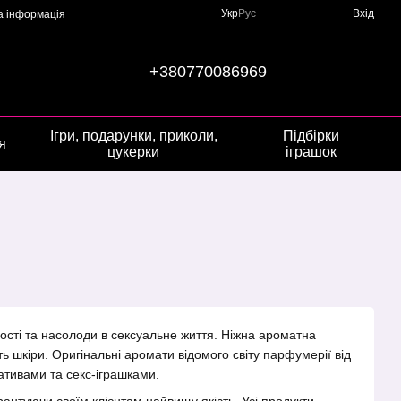
Укр
Рус
Вхід
а інформація
+380770086969
Ігри, подарунки, приколи,
Підбірки
я
цукерки
іграшок
вості та насолоди в сексуальне життя. Ніжна ароматна
ть шкіри. Оригінальні аромати відомого світу парфумерії від
ативами та секс-іграшками.