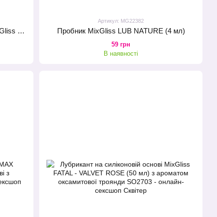
Артикул: MG22382
Лубрикант на силіконовій основі MixGliss CANDY - SUCRE D'ORGE (50 мл) з цукровим ароматом
Пробник MixGliss LUB NATURE (4 мл)
59 грн
В наявності