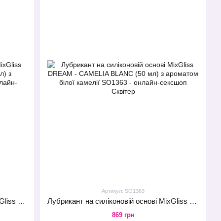
Артикул: SO1363
Лубрикант на силіконовій основі MixGliss PRETTY - FLEUR CERISIER (50 мл) з ароматом квіток вишні
Лубрикант на силіконовій основі MixGliss DREAM - CAMELIA BLANC (50 мл) з ароматом білої камелії
869 грн