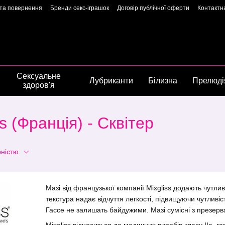
 та повернення
Бренди секс-іграшок
Договір публічної оферти
Контактн
арантія якості
Конфіденційність
Угода користувача
Сторінка власниць
Сексуальне
Лубриканти
Білизна
Прелюді
здоров'я
 (Франція) - Сквітер
рністю
Мазі від французької компанії Mixgliss додають чутли
текстура надає відчуття легкості, підвищуючи чутливіс
Гассе не залишать байдужими. Мазі сумісні з презерв