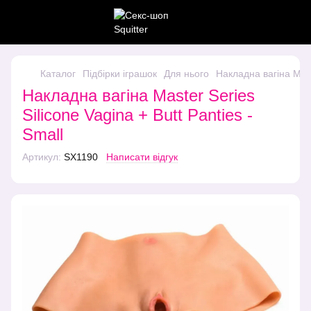
Каталог
Підбірки іграшок
Для нього
Накладна вагіна Maste
Накладна вагіна Master Series
Silicone Vagina + Butt Panties -
Small
Артикул:
SX1190
Написати відгук