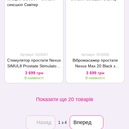
Артикул: SO3067
Артикул: SO3068
Стимулятор простати Nexus
Вібромасажер простати
SIMUL8 Prostate Stimulator з
Nexus Max 20 Black з
ерекційним кільцем
пультом ДК, унісекс
3 699 грн
3 699 грн
В наявності
В наявності
Показати ще 20 товарів
Назад
Вперед
1
з 4