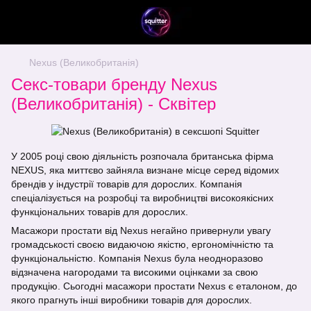
Nexus (Великобританія)
Секс-товари бренду Nexus
(Великобританія) - Сквітер
У 2005 році свою діяльність розпочала британська фірма
NEXUS, яка миттєво зайняла визнане місце серед відомих
брендів у індустрії товарів для дорослих. Компанія
спеціалізується на розробці та виробництві високоякісних
функціональних товарів для дорослих.
Масажори простати від Nexus негайно привернули увагу
громадськості своєю видаючою якістю, ергономічністю та
функціональністю. Компанія Nexus була неодноразово
відзначена нагородами та високими оцінками за свою
продукцію. Сьогодні масажори простати Nexus є еталоном, до
якого прагнуть інші виробники товарів для дорослих.