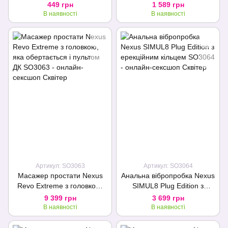
ультрастимулювальний, з
449 грн
1 589 грн
масажером промежини
В наявності
В наявності
Артикул: SO3063
Артикул: SO3064
Масажер простати Nexus
Анальна вібропробка Nexus
Revo Extreme з головкою,
SIMUL8 Plug Edition з
яка обертається і пультом
ерекційним кільцем
9 399 грн
3 699 грн
ДК
В наявності
В наявності