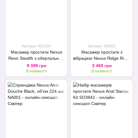
Артикул: REVOS
Артикул: RR001
Масажер простати Nexus
Масажер простати з
Revo Stealth з обертальною
вібрацією Nexus Ridge Rider
головкою і пультом ДК
Plus Black
9 399 грн
3 469 грн
В наявності
В наявності