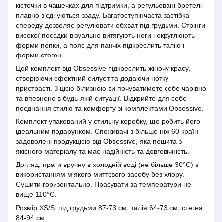
кісточки в чашечках для підтримки, а регульовані бретелі
плавно з'єднуються ззаду. Багатоступінчаста застібка
спереду дозволяє регулювати обхват під грудьми. Стрінги
високої посадки візуально витягують ноги і округлюють
форми попки, а пояс для панчіх підкреслить талію і
форми стегон.
Цей комплект від Obsessive підкреслить жіночу красу,
створюючи ефектний силует та додаючи нотку
пристрасті. З цією білизною ви почуватимете себе чарівно
та впевнено в будь-якій ситуації. Відкрийте для себе
поєднання стилю та комфорту зі комплектами Obsessive.
Комплект упакований у стильну коробку, що робить його
ідеальним подарунком. Споживачі з більше ніж 60 країн
задоволені продукцією від Obsessive, яка пошита з
якісного матеріалу та має надійність та довговічність.
Догляд: прати вручну в холодній воді (не більше 30°C) з
використанням м'якого миттєвого засобу без хлору.
Сушити горизонтально. Прасувати за температури не
вище 110°C.
Розмір XS/S: під грудьми 87-73 см, талія 64-73 см, стегна
84-94 см.