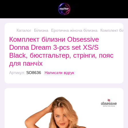
Каталог
Білизна
Еротична жіноча білизна
Комплект білиз
Комплект білизни Obsessive
Donna Dream 3-pcs set XS/S
Black, бюстгальтер, стрінги, пояс
для панчіх
Артикул:
SO8636
Написати відгук