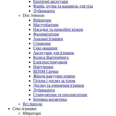
Еротичні аксесуари
Фарба, пудра та карамель для тіла
Лубриканти
Doc Johnson
Вібратори
Мастурбатори
Насадки та ерекційні кільця
Фалоімітатори
Анальні іграшки
Страпони
Секс-машини
Аксесуари для іграшок
Колеса Вартенберга
Електростимуляція
Наручники
BDSM Свічки
Жіночі вакуумні помпи
Гігієна і догляд за тілом
Догляд та очищення іграшок
Лубриканти
Стимулятори та пролонгатори
Інтимна косметика
Всі бренди
Секс-іграшки
Вібратори