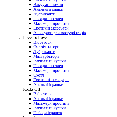
Вакуумні помпи
Анальні іграшки
Лубриканти
Насадки на член
Масажери простати
Еротичні аксесуари
Аксесуари для мастурбаторів
Love To Love
Вібратори
Фалоімітатори
Лубриканти
Мастурбатори
Вагінальні кульки
Насадки на член
Масажери простати
Скотч
Еротичні аксесуари
Анальні іграшки
Rocks Off
Вібратори
Анальні іграшки
Масажери простати
Вагінальні кульки
Набори іграшок