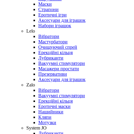
Маски
Страпони
Еротичні ігри
Аксесуари для іграшок
Набори іграшок
Lelo
Вібратори
Мастурбатори
Очищуючий спрей
Ерекційні кільця
Лубриканти
Вакуумні стимулятори
Масажери простати
Презервативи
Аксесуари для іграшок
Zalo
Вібратори
Вакуумні стимулятори
Ерекційні кільця
Еротичні маски
Нашийники
Кляпи
Мотузки
System JO
Лубриканти