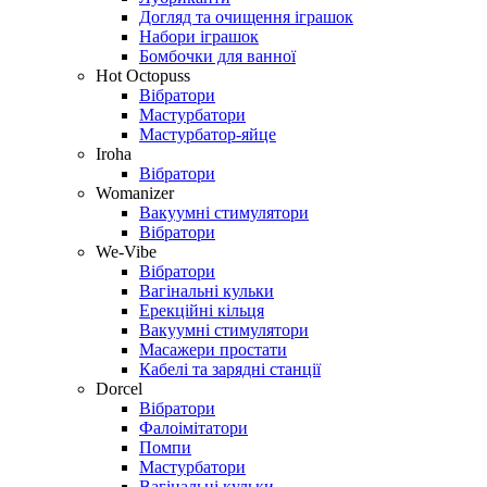
Догляд та очищення іграшок
Набори іграшок
Бомбочки для ванної
Hot Octopuss
Вібратори
Мастурбатори
Мастурбатор-яйце
Iroha
Вібратори
Womanizer
Вакуумні стимулятори
Вібратори
We-Vibe
Вібратори
Вагінальні кульки
Ерекційні кільця
Вакуумні стимулятори
Масажери простати
Кабелі та зарядні станції
Dorcel
Вібратори
Фалоімітатори
Помпи
Мастурбатори
Вагінальні кульки