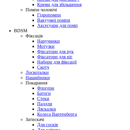
Креми для збільшення
Помпи чоловічі
Гідропомпи
Вакуумні помпи
Аксесуари для помп
BDSM
Фіксація
Наручники
Мотузки
Фіксатори для рук
Фіксатори для ніг
Набори для фіксації
Скотч
Лоскоталки
Нашийники
Покарання
Флогери
Батоги
Стеки
Паддли
Ляскалки
Колеса Вартенберга
Затискачі
Для сосків
Для клітора