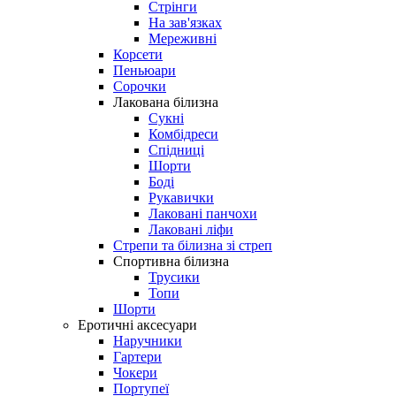
Стрінги
На зав'язках
Мереживні
Корсети
Пеньюари
Сорочки
Лакована білизна
Сукні
Комбідреси
Спідниці
Шорти
Боді
Рукавички
Лаковані панчохи
Лаковані ліфи
Стрепи та білизна зі стреп
Спортивна білизна
Трусики
Топи
Шорти
Еротичні аксесуари
Наручники
Гартери
Чокери
Портупеї