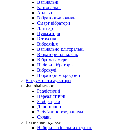
Вагінальні
Кліторальні
Анальні
Вібратори-кролики
Смарт вібратори
Для пар
Пульсатори
В трусики
Віброяйця
Вагінально-кліторальні
Вібратори на палець
Вібромасажери
Набори вібраторів
Віброкулі
Вібратори мікрофони
Вакуумні стимулятори
Фалоімітатори
Реалістичні
Нереалістичні
З вібрацією
Двосторонні
З сім'явипорскуванням
Скляні
Вагінальні кульки
Набори вагінальних кульок