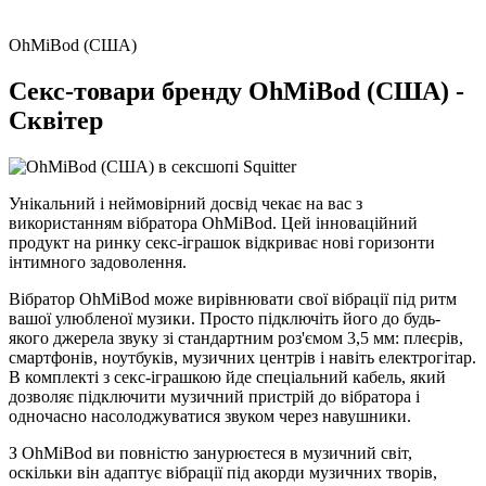
OhMiBod (США)
Секс-товари бренду OhMiBod (США) -
Сквітер
Унікальний і неймовірний досвід чекає на вас з
використанням вібратора OhMiBod. Цей інноваційний
продукт на ринку секс-іграшок відкриває нові горизонти
інтимного задоволення.
Вібратор OhMiBod може вирівнювати свої вібрації під ритм
вашої улюбленої музики. Просто підключіть його до будь-
якого джерела звуку зі стандартним роз'ємом 3,5 мм: плеєрів,
смартфонів, ноутбуків, музичних центрів і навіть електрогітар.
В комплекті з секс-іграшкою йде спеціальний кабель, який
дозволяє підключити музичний пристрій до вібратора і
одночасно насолоджуватися звуком через навушники.
З OhMiBod ви повністю занурюєтеся в музичний світ,
оскільки він адаптує вібрації під акорди музичних творів,