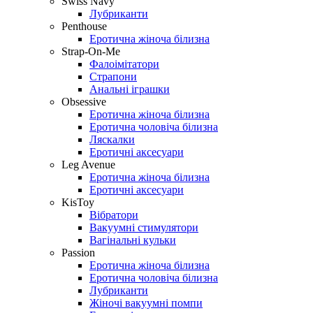
Swiss Navy
Лубриканти
Penthouse
Еротична жіноча білизна
Strap-On-Me
Фалоімітатори
Страпони
Анальні іграшки
Obsessive
Еротична жіноча білизна
Еротична чоловіча білизна
Ляскалки
Еротичні аксесуари
Leg Avenue
Еротична жіноча білизна
Еротичні аксесуари
KisToy
Вібратори
Вакуумні стимулятори
Вагінальні кульки
Passion
Еротична жіноча білизна
Еротична чоловіча білизна
Лубриканти
Жіночі вакуумні помпи