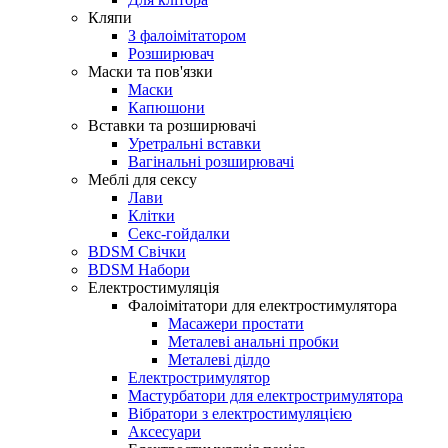
Кляпи
З фалоімітатором
Розширювач
Маски та пов'язки
Маски
Капюшони
Вставки та розширювачі
Уретральні вставки
Вагінальні розширювачі
Меблі для сексу
Лави
Клітки
Секс-гойдалки
BDSM Свічки
BDSM Набори
Електростимуляція
Фалоімітатори для електростимулятора
Масажери простати
Металеві анальні пробки
Металеві ділдо
Електростримулятор
Мастурбатори для електростримулятора
Вібратори з електростимуляцією
Аксесуари