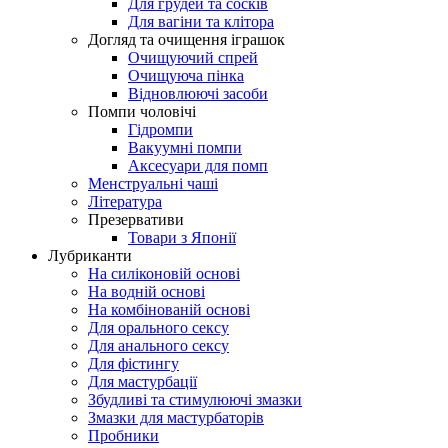
Для грудей та сосків
Для вагіни та клітора
Догляд та очищення іграшок
Очищуючий спрей
Очищуюча пінка
Відновлюючі засоби
Помпи чоловічі
Гідромпи
Вакуумні помпи
Аксесуари для помп
Менструальні чаші
Література
Презервативи
Товари з Японії
Лубриканти
На силіконовій основі
На водній основі
На комбінованій основі
Для орального сексу
Для анального сексу
Для фістингу
Для мастурбації
Збудливі та стимулюючі змазки
Змазки для мастурбаторів
Пробники