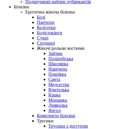
Подарункові набори лубрикантів
Білизна
Еротична жіноча білизна
Боді
Панчохи
Колготки
Бодістокінги
Сукні
Спідниці
Жіночі рольові костюми
Зайчик
Поліцейська
Школярка
Наречена
Покоївка
Санта
Медсестра
Вчителька
Кішка
Монашка
Дияволка
Янгол
Комплекти білизни
Трусики
Трусики з доступом