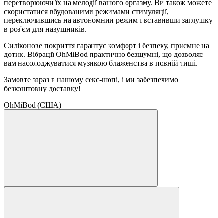
перетворюючи їх на мелодії вашого оргазму. Ви також можете
скористатися вбудованими режимами стимуляції,
переключившись на автономний режим і вставивши заглушку
в роз'єм для навушників.
Силіконове покриття гарантує комфорт і безпеку, приємне на
дотик. Вібрації OhMiBod практично безшумні, що дозволяє
вам насолоджуватися музикою блаженства в повній тиші.
Замовте зараз в нашому секс-шопі, і ми забезпечимо
безкоштовну доставку!
OhMiBod (США)