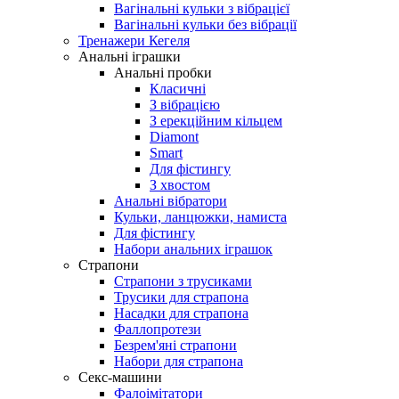
Вагінальні кульки з вібрацієї
Вагінальні кульки без вібрації
Тренажери Кегеля
Анальні іграшки
Анальні пробки
Класичні
З вібрацією
З ерекційним кільцем
Diamont
Smart
Для фістингу
З хвостом
Анальні вібратори
Кульки, ланцюжки, намиста
Для фістингу
Набори анальних іграшок
Страпони
Страпони з трусиками
Трусики для страпона
Насадки для страпона
Фаллопротези
Безрем'яні страпони
Набори для страпона
Секс-машини
Фалоімітатори