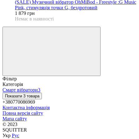
(SALE) Музичний вібратор OhMiBod - Freestyle :G Music
Pink, стимуляція точки G, бездротовий
1 879 грн
Немає в наявності
Фільтр
Категорія
Смарт вібратори
3
Показати 3 товара
+380770086969
Контактна інформація
Повна версія сайту
Мапа сайту
© 2023
SQUITTER
Укр
Рус