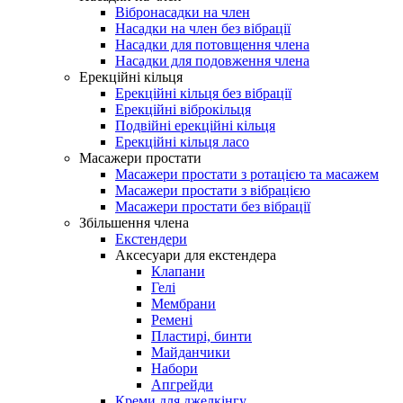
Вібронасадки на член
Насадки на член без вібрації
Насадки для потовщення члена
Насадки для подовження члена
Ерекційні кільця
Ерекційні кільця без вібрації
Ерекційні віброкільця
Подвійні ерекційні кільця
Ерекційні кільця ласо
Масажери простати
Масажери простати з ротацією та масажем
Масажери простати з вібрацією
Масажери простати без вібрації
Збільшення члена
Екстендери
Аксесуари для екстендера
Клапани
Гелі
Мембрани
Ремені
Пластирі, бинти
Майданчики
Набори
Апгрейди
Креми для джелкінгу