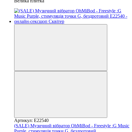
Велика плитка
Артикул: E22540
(SALE) Музичний вібратор OhMiBod - Freestyle :G Music
Purple, стимуляція точки G, бездротовий