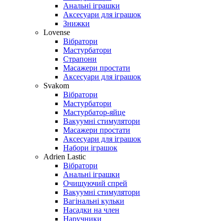
Анальні іграшки
Аксесуари для іграшок
Знижки
Lovense
Вібратори
Мастурбатори
Страпони
Масажери простати
Аксесуари для іграшок
Svakom
Вібратори
Мастурбатори
Мастурбатор-яйце
Вакуумні стимулятори
Масажери простати
Аксесуари для іграшок
Набори іграшок
Adrien Lastic
Вібратори
Анальні іграшки
Очищуючий спрей
Вакуумні стимулятори
Вагінальні кульки
Насадки на член
Наручники