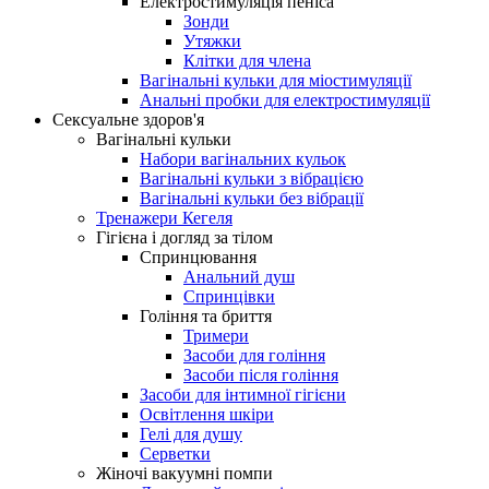
Електростимуляція пеніса
Зонди
Утяжки
Клітки для члена
Вагінальні кульки для міостимуляції
Анальні пробки для електростимуляції
Сексуальне здоров'я
Вагінальні кульки
Набори вагінальних кульок
Вагінальні кульки з вібрацією
Вагінальні кульки без вібрації
Тренажери Кегеля
Гігієна і догляд за тілом
Спринцювання
Анальний душ
Спринцівки
Гоління та бриття
Тримери
Засоби для гоління
Засоби після гоління
Засоби для інтимної гігієни
Освітлення шкіри
Гелі для душу
Серветки
Жіночі вакуумні помпи