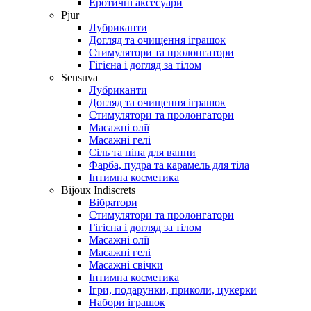
Еротичні аксесуари
Pjur
Лубриканти
Догляд та очищення іграшок
Стимулятори та пролонгатори
Гігієна і догляд за тілом
Sensuva
Лубриканти
Догляд та очищення іграшок
Стимулятори та пролонгатори
Масажні олії
Масажні гелі
Сіль та піна для ванни
Фарба, пудра та карамель для тіла
Інтимна косметика
Bijoux Indiscrets
Вібратори
Стимулятори та пролонгатори
Гігієна і догляд за тілом
Масажні олії
Масажні гелі
Масажні свічки
Інтимна косметика
Ігри, подарунки, приколи, цукерки
Набори іграшок