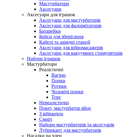
Мастурбатори
Аксесуари
Аксесуари для іграшок
Аксесуари для мастурбаторів
Аксесуари для фалоімітаторів
Батарейки
Кейси для зберігання
Кабелі та зарядні станції
Аксесуари для вібромасажерів
Аксесуари для вакуумних стимуляторів
Набори іграшок
Мастурбатори
Реалістичні
Вагіни
Попки
Ротики
Чоловічі попки
Торс
Нереалістичні
Покет, мастурбатор яйце
З вібрацією
Смарт
Набори мастурбаторів та аксесуарів
Лубрикант для мастурбаторів
Насадки на член