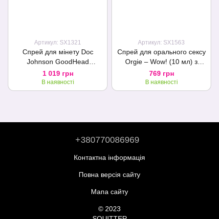
Артикул: SX1321
Артикул: SX1563
Спрей для мінету Doc
Спрей для орального сексу
Johnson GoodHead
Orgie – Wow! (10 мл) з
DeepThroat Spray - Cotton
охолоджувальним ефектом
1 019 грн
769 грн
Candy 59 мл для глибокого
В наявності
В наявності
мінету
+380770086969
Контактна інформація
Повна версія сайту
Мапа сайту
© 2023
SQUITTER