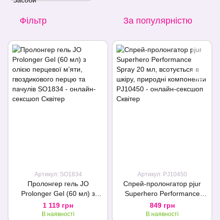
Фільтр
За популярністю
Артикул: SO1834
Артикул: PJ10450
Пролонгер гель JO
Спрей-пролонгатор pjur
Prolonger Gel (60 мл) з
Superhero Performance
олією перцевої м’яти,
Spray 20 мл, всотується в
1 119 грн
849 грн
гвоздикового перцю та
шкіру, природні компоненти
В наявності
В наявності