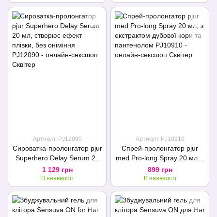
пачулів
Артикул: PJ12090
Артикул: PJ10910
Сироватка-пролонгатор pjur
Спрей-пролонгатор pjur
Superhero Delay Serum 20
med Pro-long Spray 20 мл, з
мл, створює ефект плівки,
екстрактом дубової кори та
1 129 грн
899 грн
без оніміння
пантенолом
В наявності
В наявності