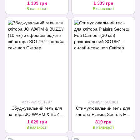
Sparkling Strawberry Wine
Coconut Water (10 мл),
1 339 грн
1 339 грн
(10 мл), ефект
ефект поколювання, холод-
В наявності
В наявності
поколювання
тепло
Артикул: SO1797
Артикул: SO1861
Збуджувальний гель для
Стимулювальний гель для
клітора JO WARM & BUZZY
клітора Plaisirs Secrets Feu
(10 мл) з ефектом рідкого
Damour (30 мл)
1 029 грн
819 грн
вібратора
розігрівальний
В наявності
В наявності