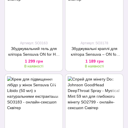
Артикул: SO3163
Артикул: SO3178
Збуджувальний гель для
Збуджувальні краплі для
клітора Sensuva ON for Her
клітора Sensuva – ON for
Arousal Gel Ice 29мл
Her Hemp Infused Arousal
1 299 грн
1 189 грн
охолодж. рідкий вібратор
Oil (5 мл) з олією конопель
В наявності
В наявності