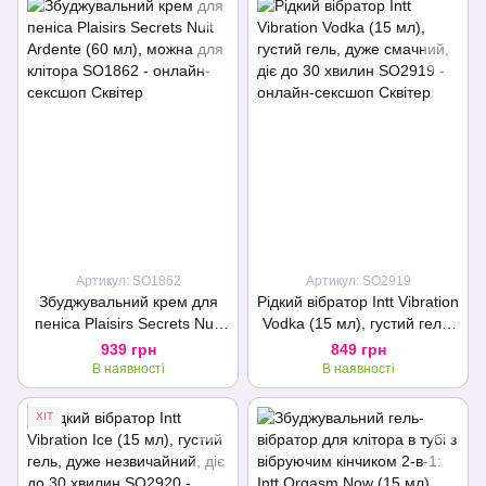
Артикул: SO1862
Артикул: SO2919
Збуджувальний крем для
Рідкий вібратор Intt Vibration
пеніса Plaisirs Secrets Nuit
Vodka (15 мл), густий гель,
Ardente (60 мл), можна для
дуже смачний, діє до 30
939 грн
849 грн
клітора
хвилин
В наявності
В наявності
ХІТ