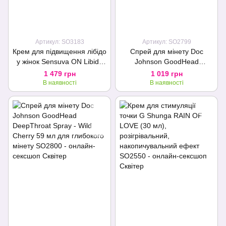
Артикул: SO3183
Артикул: SO2799
Крем для підвищення лібідо
Спрей для мінету Doc
у жінок Sensuva ON Libido
Johnson GoodHead
(50 мл) з натуральними
DeepThroat Spray - Mystical
1 479 грн
1 019 грн
екстрактами
Mint 59 мл для глибокого
В наявності
В наявності
мінету