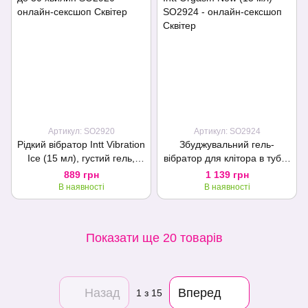
Артикул: SO2920
Артикул: SO2924
Рідкий вібратор Intt Vibration
Збуджувальний гель-
Ice (15 мл), густий гель,
вібратор для клітора в тубі з
дуже незвичайний, діє до 30
вібруючим кінчиком 2-в-1:
889 грн
1 139 грн
хвилин
Intt Orgasm Now (15 мл)
В наявності
В наявності
Показати ще 20 товарів
Назад
Вперед
1
з 15