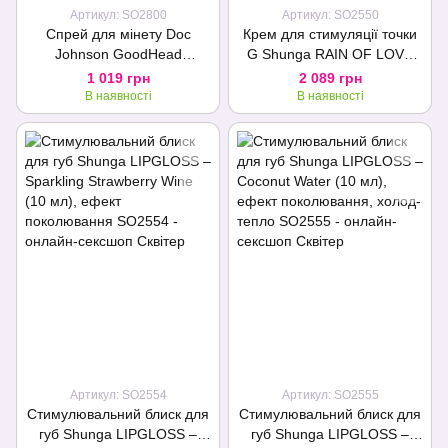
Артикул: SO2800
Артикул: SO2550
Спрей для мінету Doc
Крем для стимуляції точки
Johnson GoodHead
G Shunga RAIN OF LOVE
DeepThroat Spray - Wild
(30 мл), розігрівальний,
1 019 грн
2 089 грн
Cherry 59 мл для глибокого
накопичувальний ефект
В наявності
В наявності
мінету
Артикул: SO2554
Артикул: SO2555
Стимулювальний блиск для
Стимулювальний блиск для
губ Shunga LIPGLOSS –
губ Shunga LIPGLOSS –