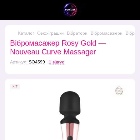
Каталог
Секс-іграшки
Вібратори
Вібромасажери
Вібром
Вібромасажер Rosy Gold —
Nouveau Curve Massager
Артикул:
SO4599
1 відгук
ХІТ