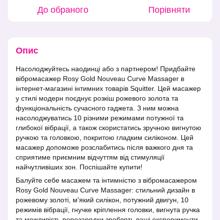
До обраного
Порівняти
Опис
Насолоджуйтесь наодинці або з партнером! Придбайте
вібромасажер Rosy Gold Nouveau Curve Massager в
інтернет-магазині інтимних товарів Squitter. Цей масажер
у стилі модерн поєднує розкіш рожевого золота та
функціональність сучасного гаджета. З ним можна
насолоджуватись 10 різними режимами потужної та
глибокої вібрації, а також скористатись зручною вигнутою
ручкою та головкою, покритою гладким силіконом. Цей
масажер допоможе розслабитись після важкого дня та
сприятиме приємним відчуттям від стимуляції
найчутливіших зон. Поспішайте купити!
Балуйте себе масажем та інтимністю з вібромасажером
Rosy Gold Nouveau Curve Massager: стильний дизайн в
рожевому золоті, м'який силікон, потужний двигун, 10
режимів вібрації, гнучке кріплення головки, вигнута ручка
та можливість перезарядки зроблять ваші експерименти