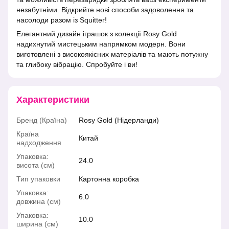
незабутніми. Відкрийте нові способи задоволення та
насолоди разом із Squitter!
Елегантний дизайн іграшок з колекції Rosy Gold
надихнутий мистецьким напрямком модерн. Вони
виготовлені з високоякісних матеріалів та мають потужну
та глибоку вібрацію. Спробуйте і ви!
Характеристики
Бренд (Країна)
Rosy Gold (Нідерланди)
Країна
Китай
надходження
Упаковка:
24.0
висота (см)
Тип упаковки
Картонна коробка
Упаковка:
6.0
довжина (см)
Упаковка:
10.0
ширина (см)