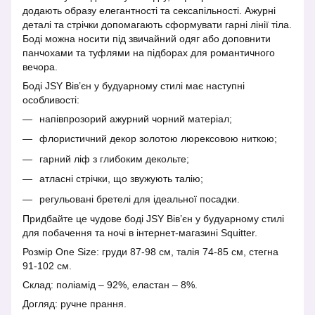
додають образу елегантності та сексапільності. Ажурні
деталі та стрічки допомагають сформувати гарні лінії тіла.
Боді можна носити під звичайний одяг або доповнити
панчохами та туфлями на підборах для романтичного
вечора.
Боді JSY Вів’єн у будуарному стилі має наступні
особливості:
напівпрозорий ажурний чорний матеріал;
флористичний декор золотою люрексовою ниткою;
гарний ліф з глибоким декольте;
атласні стрічки, що звужують талію;
регульовані бретелі для ідеальної посадки.
Придбайте це чудове боді JSY Вів’єн у будуарному стилі
для побачення та ночі в інтернет-магазині Squitter.
Розмір One Size: груди 87-98 см, талія 74-85 см, стегна
91-102 см.
Склад: поліамід – 92%, еластан – 8%.
Догляд: ручне прання.