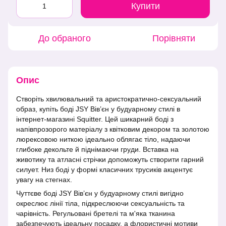
Купити
До обраного
Порівняти
Опис
Створіть хвилювальний та аристократично-сексуальний
образ, купіть боді JSY Вів’єн у будуарному стилі в
інтернет-магазині Squitter. Цей шикарний боді з
напівпрозорого матеріалу з квітковим декором та золотою
люрексовою ниткою ідеально облягає тіло, надаючи
глибоке декольте й піднімаючи груди. Вставка на
животику та атласні стрічки допоможуть створити гарний
силует. Низ боді у формі класичних трусиків акцентує
увагу на стегнах.
Чуттєве боді JSY Вів’єн у будуарному стилі вигідно
окреслює лінії тіла, підкреслюючи сексуальність та
чарівність. Регульовані бретелі та м'яка тканина
забезпечують ідеальну посадку, а флористичні мотиви