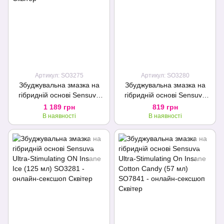
Артикул: SO3275
Артикул: SO3280
Збуджувальна змазка на
Збуджувальна змазка на
гібридній основі Sensuva
гібридній основі Sensuva
Ultra-Stimulating On Insane
Ultra-Stimulating ON Insane
1 189 грн
819 грн
Cherry Pop (125 мл)
Ice (57 мл)
В наявності
В наявності