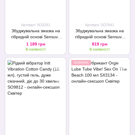
Артикул: SO3281
Артикул: SO7841
Збуджувальна змазка на
Збуджувальна змазка на
гібридній основі Sensuva
гібридній основі Sensuva
Ultra-Stimulating ON Insane
Ultra-Stimulating On Insane
1 189 грн
819 грн
Ice (125 мл)
Cotton Candy (57 мл)
В наявності
В наявності
НОВИНКА