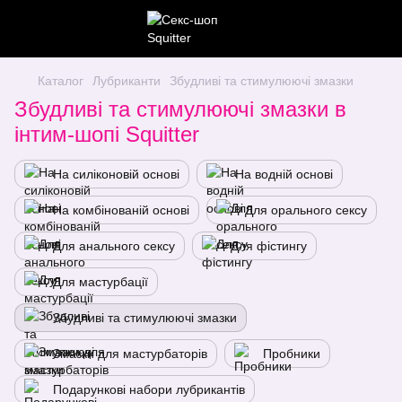
Каталог
Лубриканти
Збудливі та стимулюючі змазки
Збудливі та стимулюючі змазки в
інтим-шопі Squitter
На силіконовій основі
На водній основі
На комбінованій основі
Для орального сексу
Для анального сексу
Для фістингу
Для мастурбації
Збудливі та стимулюючі змазки
Змазки для мастурбаторів
Пробники
Подарункові набори лубрикантів