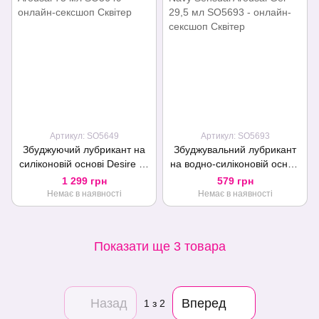
Артикул: SO5649
Артикул: SO5693
Збуджуючий лубрикант на
Збуджувальний лубрикант
силіконовій основі Desire by
на водно-силіконовій основі
Swiss Navy Sensual Arousal
Swiss Navy Sensual Arousal
1 299 грн
579 грн
75 мл
Gel 29,5 мл
Немає в наявності
Немає в наявності
Показати ще 3 товара
Назад
Вперед
1
з 2