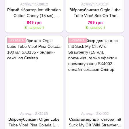
Артикул: SO9812
Артикул: SX3134
Рідкий вібратор Intt Vibration
Вібролубрикант Orgie Lube
Cotton Candy (15 мл),
Tube Vibe! Sex On The
густий гель, дуже смачний,
Beach 100 мл
849 грн
769 грн
діє до 30 хвилин
В наявності
В наявності
НОВИНКА
НОВИНКА
Артикул: SX3135
Артикул: SX4002
Вібролубрикант Orgie Lube
Смоктайзер для клітора Intt
Tube Vibe! Pina Colada 100
Suck My Clit Wild Strawberry