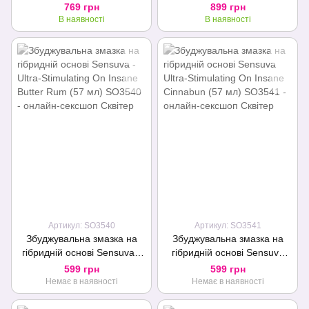
мл
(15 мл), полуниця, гель з
769 грн
899 грн
ефектом посмоктування
В наявності
В наявності
Артикул: SO3540
Артикул: SO3541
Збуджувальна змазка на
Збуджувальна змазка на
гібридній основі Sensuva -
гібридній основі Sensuva
Ultra-Stimulating On Insane
Ultra-Stimulating On Insane
599 грн
599 грн
Butter Rum (57 мл)
Cinnabun (57 мл)
Немає в наявності
Немає в наявності