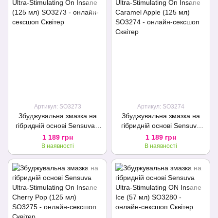
Артикул: SO3273
Артикул: SO3274
Збуджувальна змазка на
Збуджувальна змазка на
гібридній основі Sensuva -
гібридній основі Sensuva
Ultra-Stimulating On Insane
Ultra-Stimulating On Insane
1 189 грн
1 189 грн
(125 мл)
Caramel Apple (125 мл)
В наявності
В наявності