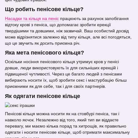
Що робить пенісове кільце?
Насадки та кільця на пеніс
працюють за рахунок запобігання
відтоку крові з пеніса, що допомагає зробити ерекції
твердішими та довшими, ніж зазвичай. Ваш особистий досвід
може відрізнятися залежно від типу кільця, але всі погодяться,
що це звучить як досить приємна річ.
Яка мета пенісового кільця?
Оскільки носіння пенісового кільця утримує кров у пенісі
довше, люди використовують їх для сильніших ерекцій і
підвищеної чутливості. Через це багато людей з пенісами
вибирають носити їх, щоб зробити секс і мастурбацію більш
приємними як для себе, так і для своїх партнерів.
Як одягати пенісове кільце
Пенісові кільця можна носити як на стовбурі пеніса, так і
навколо яєчок. Незалежно від того, який тип ви віддаєте
перевагу, ми маємо кілька порад та хитрощів, як правильно
одягати і носити пенісове кільце, щоб отримати максимальну