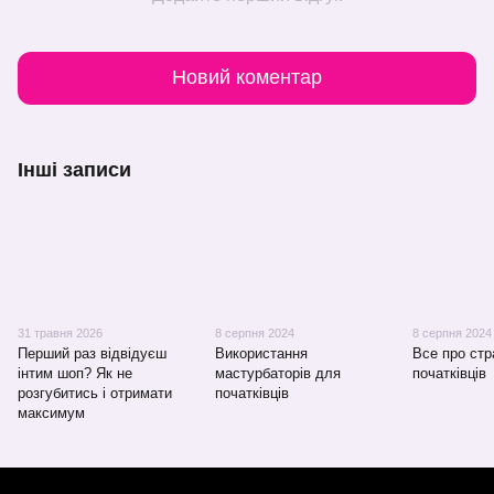
Новий коментар
Інші записи
31 травня 2026
8 серпня 2024
8 серпня 2024
Перший раз відвідуєш
Використання
Все про ст
інтим шоп? Як не
мастурбаторів для
початківців
розгубитись і отримати
початківців
максимум