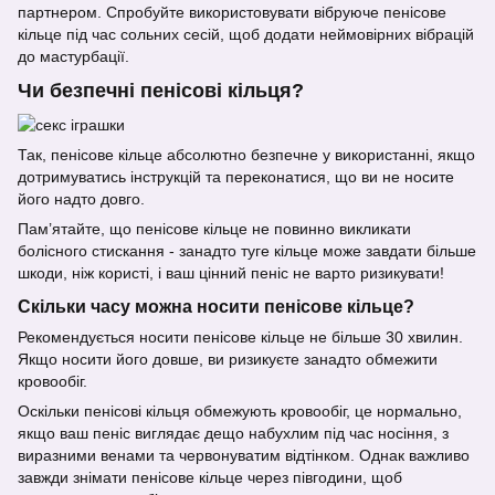
партнером. Спробуйте використовувати вібруюче пенісове
кільце під час сольних сесій, щоб додати неймовірних вібрацій
до мастурбації.
Чи безпечні пенісові кільця?
Так, пенісове кільце абсолютно безпечне у використанні, якщо
дотримуватись інструкцій та переконатися, що ви не носите
його надто довго.
Пам’ятайте, що пенісове кільце не повинно викликати
болісного стискання - занадто туге кільце може завдати більше
шкоди, ніж користі, і ваш цінний пеніс не варто ризикувати!
Скільки часу можна носити пенісове кільце?
Рекомендується носити пенісове кільце не більше 30 хвилин.
Якщо носити його довше, ви ризикуєте занадто обмежити
кровообіг.
Оскільки пенісові кільця обмежують кровообіг, це нормально,
якщо ваш пеніс виглядає дещо набухлим під час носіння, з
виразними венами та червонуватим відтінком. Однак важливо
завжди знімати пенісове кільце через півгодини, щоб