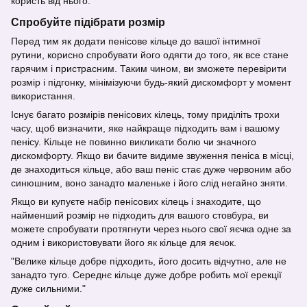
користь від нього.
Спробуйте підібрати розмір
Перед тим як додати пенісове кільце до вашої інтимної
рутини, корисно спробувати його одягти до того, як все стане
гарячим і пристрасним. Таким чином, ви зможете перевірити
розмір і підгонку, мінімізуючи будь-який дискомфорт у момент
використання.
Існує багато розмірів пенісових кілець, тому приділіть трохи
часу, щоб визначити, яке найкраще підходить вам і вашому
пенісу. Кільце не повинно викликати болю чи значного
дискомфорту. Якщо ви бачите видиме звуження пеніса в місці,
де знаходиться кільце, або ваш пеніс стає дуже червоним або
синюшним, воно занадто маленьке і його слід негайно зняти.
Якщо ви купуєте набір пенісових кілець і знаходите, що
найменший розмір не підходить для вашого стовбура, ви
можете спробувати протягнути через нього свої яєчка одне за
одним і використовувати його як кільце для яєчок.
"Велике кільце добре підходить, його досить відчутно, але не
занадто туго. Середнє кільце дуже добре робить мої ерекції
дуже сильними."