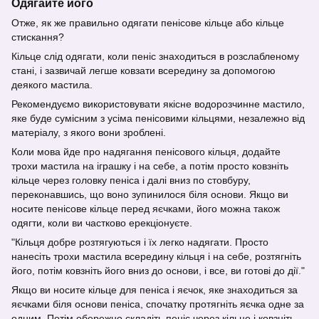
Одягайте його
Отже, як же правильно одягати пенісове кільце або кільце
стискання?
Кільце слід одягати, коли пеніс знаходиться в розслабленому
стані, і зазвичай легше ковзати всередину за допомогою
деякого мастила.
Рекомендуємо використовувати якісне водорозчинне мастило,
яке буде сумісним з усіма пенісовими кільцями, незалежно від
матеріалу, з якого вони зроблені.
Коли мова йде про надягання пенісового кільця, додайте
трохи мастила на іграшку і на себе, а потім просто ковзніть
кільце через головку пеніса і далі вниз по стовбуру,
переконавшись, що воно зупинилося біля основи. Якщо ви
носите пенісове кільце перед яєчками, його можна також
одягти, коли ви частково ерекціонуєте.
"Кільця добре розтягуються і їх легко надягати. Просто
нанесіть трохи мастила всередину кільця і на себе, розтягніть
його, потім ковзніть його вниз до основи, і все, ви готові до дії."
Якщо ви носите кільце для пеніса і яєчок, яке знаходиться за
яєчками біля основи пеніса, спочатку протягніть яєчка одне за
одним. Потім обережно складіть пеніс через кільце і ковзніть