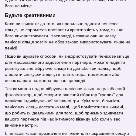
його на місце.
Будьте креативними
Коли ви звикнете до того, як правильно одягати пенісове
кільце, не соромтеся проявляти креативність у тому, як і де
його використовувати. Насправді, незважаючи на назву,
пенісові кільця зовсім не обов’язково використовувати лише на
пенісі!
Якщо ви шукаєте способи, як використовувати пенісове кільце
для максимального задоволення партнера, можете надягти
розтягувальне вібруюче кільце на два або три пальці, щоб
створити спокусливі відчуття для клітора, промежини або
яєчок вашого партнера під час прелюдії.
Також можна надіти вібруюче пенісове кільце на улюблений
фалоімітатор, щоб створити власний вібратор "кролик" для
повністю індивідуальної змішаної гри. Крім того, більшість
пенісових кілець достатньо малі, щоб поміститися в кишені,
що робить їх ідеальними для того, щоб приємно здивувати
вашого партнера під час інтимного вікенду або коли у вас
виникне настрій.
І, пенісові кільця призначені не тільки для покращення сексу з