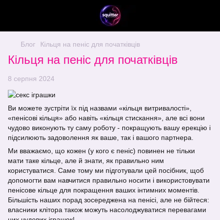
Блог
Кільця на пеніс для початківців
Кільця на пеніс для початківців
8 серпня 2024
Ви можете зустріти їх під назвами «кільця витривалості»,
«пенісові кільця» або навіть «кільця стискання», але всі вони
чудово виконують ту саму роботу - покращують вашу ерекцію і
підсилюють задоволення як ваше, так і вашого партнера.
Ми вважаємо, що кожен (у кого є пеніс) повинен не тільки
мати таке кільце, але й знати, як правильно ним
користуватися. Саме тому ми підготували цей посібник, щоб
допомогти вам навчитися правильно носити і використовувати
пенісове кільце для покращення ваших інтимних моментів.
Більшість наших порад зосереджена на пенісі, але не бійтеся:
власники клітора також можуть насолоджуватися перевагами
цих чудових іграшок!