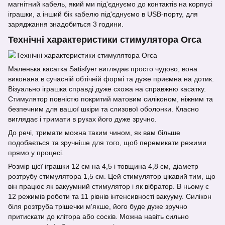
магнітний кабель, який ми під'єднуємо до контактів на корпусі
іграшки, а інший бік кабелю під'єднуємо в USB-порту, для
заряджання знадобиться 3 години.
Технічні характеристики стимулятора Orca
Маленька касатка Satisfyer виглядає просто чудово, вона
виконана в сучасній обтічній формі та дуже приємна на дотик.
Візуально іграшка справді дуже схожа на справжню касатку.
Стимулятор повністю покритий матовим силіконом, ніжним та
безпечним для вашої шкіри та слизової оболонки. Класно
виглядає і тримати в руках його дуже зручно.
До речі, тримати можна таким чином, як вам більше
подобається та зручніше для того, щоб перемикати режими
прямо у процесі.
Розмір цієї іграшки 12 см на 4,5 і товщина 4,8 см, діаметр
розтрубу стимулятора 1,5 см. Цей стимулятор цікавий тим, що
він працює як вакуумний стимулятор і як вібратор. В ньому є
12 режимів роботи та 11 рівнів інтенсивності вакууму. Силікон
біля розтруба трішечки м'якше, його буде дуже зручно
притискати до клітора або сосків. Можна навіть сильно