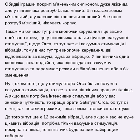
Обидві іграшки покриті м'якеньким силіконом, дуже якісним,
але у пінгвінчика розтруб більш м'який. Він взагалі зовсім
м'якенький, а у касатки він трошечки жорсткий. Все одно
розтруб м’якіший, ніж увесь корпус.
Також ми бачимо тут різні кнопочки керування і це звісно
пов'язано з тим, що у пінгвінчика є тільки функція вакуумної
стимуляції, щодо Orca, то тут вже є і вакуумна стимуляція і
вібрація, тому в нас тут три кнопочки керування, дві
відповідають за вакуум, одна за вібрацію. У пінгвінчика одна
кнопочка, така подвійна, яка відповідає за вакуумну
стимуляцію та перемикає режими в бік збільшення або в бік
зменшення.
Ну і, окрім того, що у стимулятора Orca більш потужна
вакуумна стимуляція, то все ж таки пінгвінчик працює ніжніше.
А якщо вам потрібна інтенсивна стимуляція або у вас
знижена чутливість, то краще брати Satisfyer Orca, бо тут є і
ніжні, такі пестливі режими, і вже зовсім інтенсивні та потужні.
До того ж тут ще є 12 режимів вібрації, але якщо у вас не дуже
цікавить вібрація, потрібна тільки вакуумна стимуляція,
помірна та ніжна, то пінгвінчик буде вашим найкращим
вибором.