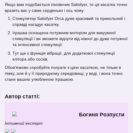
Якщо вам подобається пінгвінчик Satisfyer, то ця касатка точно
вразить вас у саме серденько і ось чому:
Стимулятор Satisfyer Orca дуже красивий та прикольний і
справді нагадує касатку.
Іграшка оснащена потужним мотором для вакуумної
стимуляції і ви зможете відчути від ніжної до дуже потужної
та інтенсивної стимуляції.
Тут ще є функція вібрації, для додаткової стимуляції
клітора або сосків.
Обов'язково спробуйте пограти з цією касаткою, не тільки в
ліжку, але й у її природному середовищі, у воді, і вона точно
стане вашою улюбленою іграшкою.
Автор статті:
Богиня Розпусти
Інтимний експерт