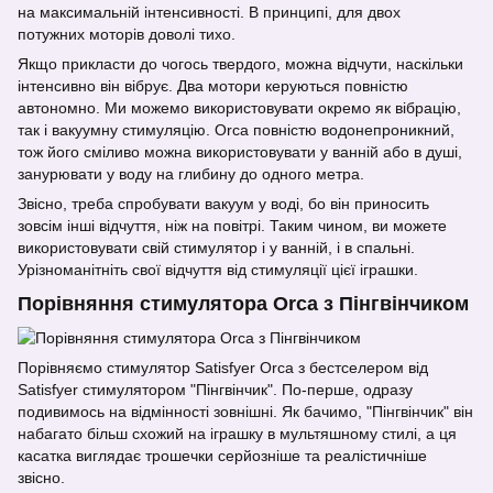
на максимальній інтенсивності. В принципі, для двох
потужних моторів доволі тихо.
Якщо прикласти до чогось твердого, можна відчути, наскільки
інтенсивно він вібрує. Два мотори керуються повністю
автономно. Ми можемо використовувати окремо як вібрацію,
так і вакуумну стимуляцію. Orca повністю водонепроникний,
тож його сміливо можна використовувати у ванній або в душі,
занурювати у воду на глибину до одного метра.
Звісно, треба спробувати вакуум у воді, бо він приносить
зовсім інші відчуття, ніж на повітрі. Таким чином, ви можете
використовувати свій стимулятор і у ванній, і в спальні.
Урізноманітніть свої відчуття від стимуляції цієї іграшки.
Порівняння стимулятора Orca з Пінгвінчиком
Порівняємо стимулятор Satisfyer Orca з бестселером від
Satisfyer стимулятором "Пінгвінчик". По-перше, одразу
подивимось на відмінності зовнішні. Як бачимо, "Пінгвінчик" він
набагато більш схожий на іграшку в мультяшному стилі, а ця
касатка виглядає трошечки серйозніше та реалістичніше
звісно.