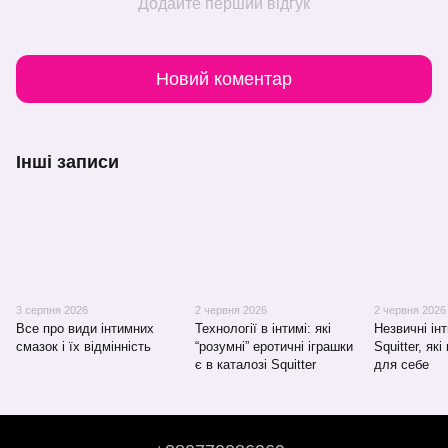
Додайте перший відгук
Новий коментар
Інші записи
3 серпня 2026
2 червня 2026
2 червня 2026
Все про види інтимних
Технології в інтимі: які
Незвичні інт
смазок і їх відмінність
“розумні” еротичні іграшки
Squitter, як
є в каталозі Squitter
для себе