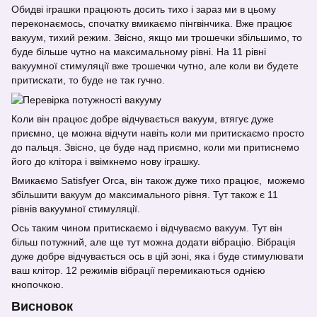
Обидві іграшки працюють досить тихо і зараз ми в цьому
переконаємось, спочатку вмикаємо пінгвінчика. Вже працює
вакуум, тихий режим. Звісно, якщо ми трошечки збільшимо, то
буде більше чутно на максимальному рівні. На 11 рівні
вакуумної стимуляції вже трошечки чутно, але коли ви будете
притискати, то буде не так гучно.
Коли він працює добре відчувається вакуум, втягує дуже
приємно, це можна відчути навіть коли ми притискаємо просто
до пальця. Звісно, це буде над приємно, коли ми притиснемо
його до клітора і ввімкнемо нову іграшку.
Вмикаємо Satisfyer Orca, він також дуже тихо працює, можемо
збільшити вакуум до максимального рівня. Тут також є 11
рівнів вакуумної стимуляції.
Ось таким чином притискаємо і відчуваємо вакуум. Тут він
більш потужний, але ще тут можна додати вібрацію. Вібрація
дуже добре відчувається ось в цій зоні, яка і буде стимулювати
ваш клітор. 12 режимів вібрації перемикаються однією
кнопочкою.
Висновок