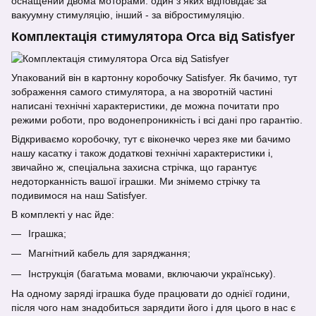
оснащений двома моторами: один з яких відповідає за
вакуумну стимуляцію, інший - за вібростимуляцію.
Комплектація стимулятора Orca від Satisfyer
Упакований він в картонну коробочку Satisfyer. Як бачимо, тут
зображення самого стимулятора, а на зворотній частині
написані технічні характеристики, де можна почитати про
режими роботи, про водонепроникність і всі дані про гарантію.
Відкриваємо коробочку, тут є віконечко через яке ми бачимо
нашу касатку і також додаткові технічні характеристики і,
звичайно ж, спеціальна захисна стрічка, що гарантує
недоторканність вашої іграшки. Ми знімемо стрічку та
подивимося на наш Satisfyer.
В комплекті у нас йде:
Іграшка;
Магнітний кабель для заряджання;
Інструкція (багатьма мовами, включаючи українську).
На одному заряді іграшка буде працювати до однієї години,
після чого нам знадобиться зарядити його і для цього в нас є